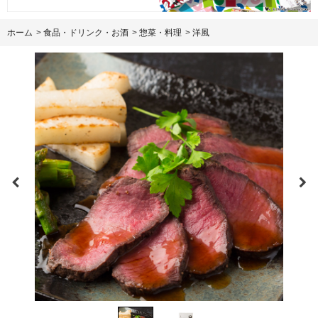
ホーム
>
食品・ドリンク・お酒
>
惣菜・料理
>
洋風