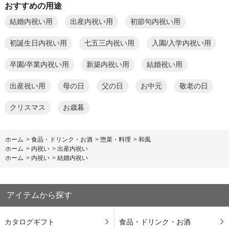
おすすめの用途
結婚内祝い用
出産内祝い用
初節句内祝い用
初誕生日内祝い用
七五三内祝い用
入園/入学内祝い用
卒園/卒業内祝い用
新築内祝い用
結婚祝い用
出産祝い用
母の日
父の日
お中元
敬老の日
クリスマス
お歳暮
ホーム
>
食品・ドリンク・お酒
>
惣菜・料理
>
和風
ホーム
>
内祝い
>
出産内祝い
ホーム
>
内祝い
>
結婚内祝い
アイテムから探す
カタログギフト
食品・ドリンク・お酒