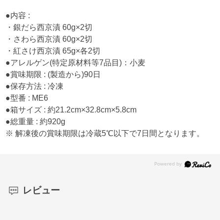
●内容 :
・銀だら西京漬 60g×2切
・さわら西京漬 60g×2切
・紅さけ西京漬 65g×各2切
●アレルゲン(特定原材料等7品目)：小麦
●賞味期限 : (製造から)90日
●保存方法 : 冷凍
●型番 : ME6
●箱サイズ : 約21.2cm×32.8cm×5.8cm
●総重量 : 約920g
※ 解凍後の賞味期限は冷蔵5℃以下で7日間となります。
レビュー