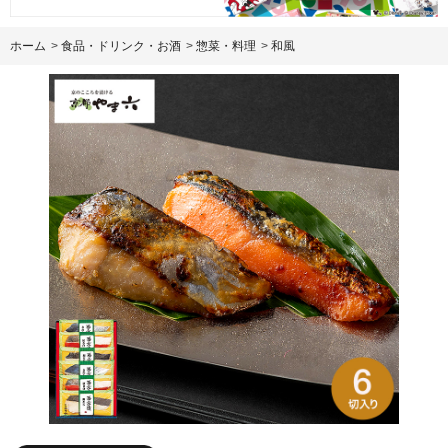
ホーム
>
食品・ドリンク・お酒
>
惣菜・料理
>
和風