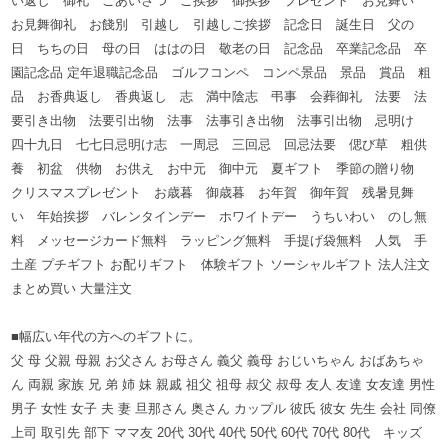
い返し 御礼 ごあいさつ ご挨拶 御挨拶 プレゼント お見舞い
お見舞御礼 お餞別 引越し 引越しご挨拶 記念日 誕生日 父の
日 ちちの日 母の日 ははの日 敬老の日 記念品 卒業記念品 卒
園記念品 定年退職記念品 ゴルフコンペ コンペ景品 景品 賞品 粗
品 お香典返し 香典返し 志 満中陰志 弔事 会葬御礼 法要 法
要引き出物 法要引出物 法事 法事引き出物 法事引出物 忌明け
四十九日 七七日忌明け志 一周忌 三回忌 回忌法要 偲び草 粗供
養 初盆 供物 お供え お中元 御中元 夏ギフト 季節の贈り物
クリスマスプレゼント お歳暮 御歳暮 お年賀 御年賀 残暑見舞
い 年始挨拶 バレンタインデー ホワイトデー うちいわい のし無
料 メッセージカード無料 ラッピング無料 手提げ袋無料 人気 手
土産 プチギフト お配りギフト 体験ギフト ソーシャルギフト 法人注文
まとめ買い 大量注文
■幅広い年代の方へのギフトに。
父 母 父親 母親 お父さん お母さん 義父 義母 おじいちゃん おばあちゃ
ん 両親 家族 兄 弟 姉 妹 親戚 祖父 祖母 叔父 叔母 友人 友達 女友達 男性
男子 女性 女子 夫 妻 旦那さん 奥さん カップル 彼氏 彼女 先生 会社 同僚
上司 取引先 部下 ママ友 20代 30代 40代 50代 60代 70代 80代 キッズ