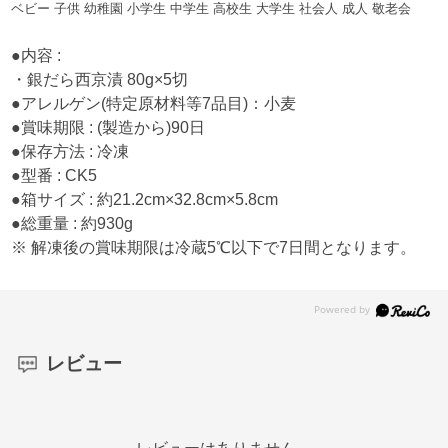
ベビー 子供 幼稚園 小学生 中学生 高校生 大学生 社会人 成人 敬老会
●内容 :
・銀だら西京漬 80g×5切
●アレルゲン(特定原材料等7品目)：小麦
●賞味期限 : (製造から)90日
●保存方法 : 冷凍
●型番 : CK5
●箱サイズ : 約21.2cm×32.8cm×5.8cm
●総重量 : 約930g
※ 解凍後の賞味期限は冷蔵5℃以下で7日間となります。
レビュー