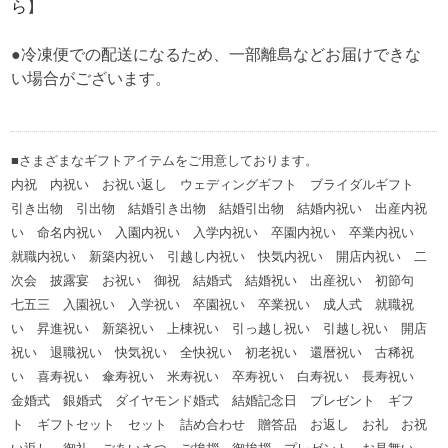
ら
】
●冷凍便での配送になるため、一部離島などお届けできな
い場合がございます。
■さまざまなギフトアイテムをご用意しております。
内祝 内祝い お祝い返し ウェディングギフト ブライダルギフト
引き出物 引出物 結婚引き出物 結婚引出物 結婚内祝い 出産内祝
い 命名内祝い 入園内祝い 入学内祝い 卒園内祝い 卒業内祝い
就職内祝い 新築内祝い 引越し内祝い 快気内祝い 開店内祝い 二
次会 披露宴 お祝い 御祝 結婚式 結婚祝い 出産祝い 初節句
七五三 入園祝い 入学祝い 卒園祝い 卒業祝い 成人式 就職祝
い 昇進祝い 新築祝い 上棟祝い 引っ越し祝い 引越し祝い 開店
祝い 退職祝い 快気祝い 全快祝い 初老祝い 還暦祝い 古稀祝
い 喜寿祝い 傘寿祝い 米寿祝い 卒寿祝い 白寿祝い 長寿祝い
金婚式 銀婚式 ダイヤモンド婚式 結婚記念日 プレゼント ギフ
ト ギフトセット セット 詰め合わせ 贈答品 お返し お礼 お祝