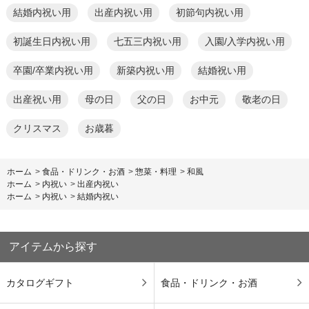
結婚内祝い用
出産内祝い用
初節句内祝い用
初誕生日内祝い用
七五三内祝い用
入園/入学内祝い用
卒園/卒業内祝い用
新築内祝い用
結婚祝い用
出産祝い用
母の日
父の日
お中元
敬老の日
クリスマス
お歳暮
ホーム
>
食品・ドリンク・お酒
>
惣菜・料理
>
和風
ホーム
>
内祝い
>
出産内祝い
ホーム
>
内祝い
>
結婚内祝い
アイテムから探す
カタログギフト
食品・ドリンク・お酒