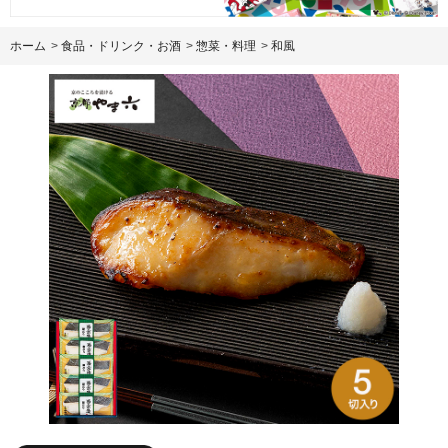
ホーム
>
食品・ドリンク・お酒
>
惣菜・料理
>
和風