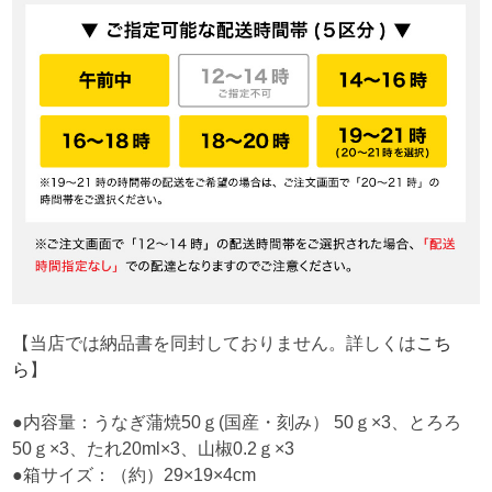
【当店では納品書を同封しておりません。詳しくは
こち
ら
】
●内容量：うなぎ蒲焼50ｇ(国産・刻み） 50ｇ×3、とろろ
50ｇ×3、たれ20ml×3、山椒0.2ｇ×3
●箱サイズ：（約）29×19×4cm