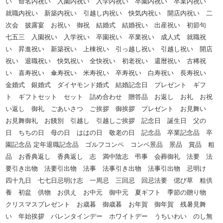
い 命名内祝い 入園内祝い 入学内祝い 卒園内祝い 卒業内祝い
就職内祝い 新築内祝い 引越し内祝い 快気内祝い 開店内祝い 二
次会 披露宴 お祝い 御祝 結婚式 結婚祝い 出産祝い 初節句
七五三 入園祝い 入学祝い 卒園祝い 卒業祝い 成人式 就職祝
い 昇進祝い 新築祝い 上棟祝い 引っ越し祝い 引越し祝い 開店
祝い 退職祝い 快気祝い 全快祝い 初老祝い 還暦祝い 古稀祝
い 喜寿祝い 傘寿祝い 米寿祝い 卒寿祝い 白寿祝い 長寿祝い
金婚式 銀婚式 ダイヤモンド婚式 結婚記念日 プレゼント ギフ
ト ギフトセット セット 詰め合わせ 贈答品 お返し お礼 お祝
い返し 御礼 ごあいさつ ご挨拶 御挨拶 プレゼント お見舞い
お見舞御礼 お餞別 引越し 引越しご挨拶 記念日 誕生日 父の
日 ちちの日 母の日 ははの日 敬老の日 記念品 卒業記念品 卒
園記念品 定年退職記念品 ゴルフコンペ コンペ景品 景品 賞品 粗
品 お香典返し 香典返し 志 満中陰志 弔事 会葬御礼 法要 法
要引き出物 法要引出物 法事 法事引き出物 法事引出物 忌明け
四十九日 七七日忌明け志 一周忌 三回忌 回忌法要 偲び草 粗供
養 初盆 供物 お供え お中元 御中元 夏ギフト 季節の贈り物
クリスマスプレゼント お歳暮 御歳暮 お年賀 御年賀 残暑見舞
い 年始挨拶 バレンタインデー ホワイトデー うちいわい のし無