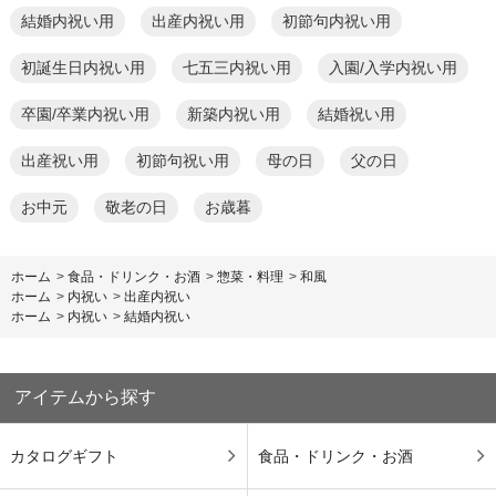
結婚内祝い用
出産内祝い用
初節句内祝い用
初誕生日内祝い用
七五三内祝い用
入園/入学内祝い用
卒園/卒業内祝い用
新築内祝い用
結婚祝い用
出産祝い用
初節句祝い用
母の日
父の日
お中元
敬老の日
お歳暮
ホーム
>
食品・ドリンク・お酒
>
惣菜・料理
>
和風
ホーム
>
内祝い
>
出産内祝い
ホーム
>
内祝い
>
結婚内祝い
アイテムから探す
カタログギフト
食品・ドリンク・お酒