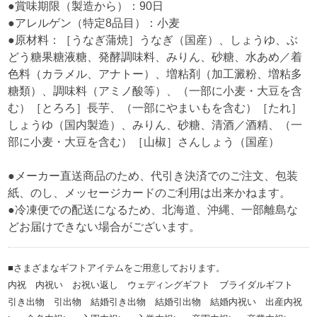
●賞味期限（製造から）：90日
●アレルゲン（特定8品目）：小麦
●原材料：［うなぎ蒲焼］うなぎ（国産）、しょうゆ、ぶ
どう糖果糖液糖、発酵調味料、みりん、砂糖、水あめ／着
色料（カラメル、アナトー）、増粘剤（加工澱粉、増粘多
糖類）、調味料（アミノ酸等）、（一部に小麦・大豆を含
む）［とろろ］長芋、（一部にやまいもを含む）［たれ］
しょうゆ（国内製造）、みりん、砂糖、清酒／酒精、（一
部に小麦・大豆を含む）［山椒］さんしょう（国産）
●メーカー直送商品のため、代引き決済でのご注文、包装
紙、のし、メッセージカードのご利用は出来かねます。
●冷凍便での配送になるため、北海道、沖縄、一部離島な
どお届けできない場合がございます。
■さまざまなギフトアイテムをご用意しております。
内祝 内祝い お祝い返し ウェディングギフト ブライダルギフト
引き出物 引出物 結婚引き出物 結婚引出物 結婚内祝い 出産内祝