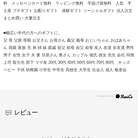
料 メッセージカード無料 ラッピング無料 手提げ袋無料 人気 手
土産 プチギフト お配りギフト 体験ギフト ソーシャルギフト 法人注文
まとめ買い 大量注文
■幅広い年代の方へのギフトに。
父 母 父親 母親 お父さん お母さん 義父 義母 おじいちゃん おばあちゃ
ん 両親 家族 兄 弟 姉 妹 親戚 祖父 祖母 叔父 叔母 友人 友達 女友達 男性
男子 女性 女子 夫 妻 旦那さん 奥さん カップル 彼氏 彼女 先生 会社 同僚
上司 取引先 部下 ママ友 20代 30代 40代 50代 60代 70代 80代 キッズ
ベビー 子供 幼稚園 小学生 中学生 高校生 大学生 社会人 成人 敬老会
レビュー