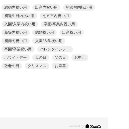
結婚内祝い用
出産内祝い用
初節句内祝い用
初誕生日内祝い用
七五三内祝い用
入園/入学内祝い用
卒園/卒業内祝い用
新築内祝い用
結婚祝い用
出産祝い用
初節句祝い用
入園/入学祝い用
卒園/卒業祝い用
バレンタインデー
ホワイトデー
母の日
父の日
お中元
敬老の日
クリスマス
お歳暮