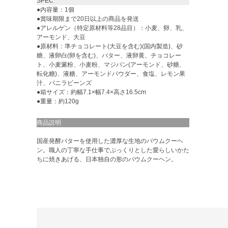
SPEC
●内容量：1個
●賞味期限まで20日以上の商品を発送
●アレルゲン（特定原材料等28品目）：小麦、卵、乳、
アーモンド、大豆
●原材料：準チョコレート(大豆を含む)(国内製造)、砂
糖、液卵白(卵を含む)、バター、液卵黄、チョコレー
ト、小麦澱粉、小麦粉、マジパン(アーモンド、砂糖、
転化糖)、液糖、アーモンドパウダー、食塩、レモン果
汁、バニラビーンズ
●箱サイズ：約幅7.1×幅7.4×高さ16.5cm
●重量：約120g
商品説明
国産発酵バターを使用した濃厚な生地のバウムクーヘ
ン。職人の丁寧な手仕事でぷっくりとした愛らしいかた
ちに焼きあげる、日本独自の形のバウムクーヘン。