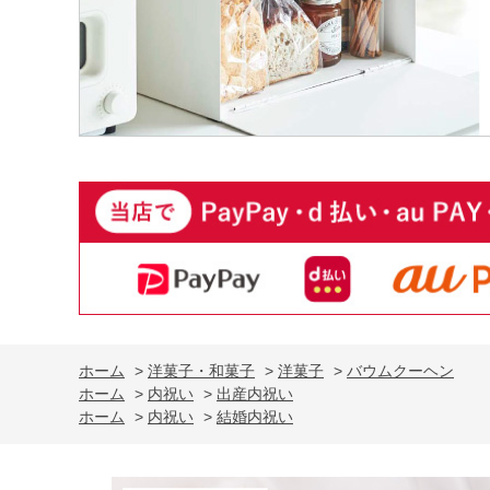
ホーム
>
洋菓子・和菓子
>
洋菓子
>
バウムクーヘン
ホーム
>
内祝い
>
出産内祝い
ホーム
>
内祝い
>
結婚内祝い