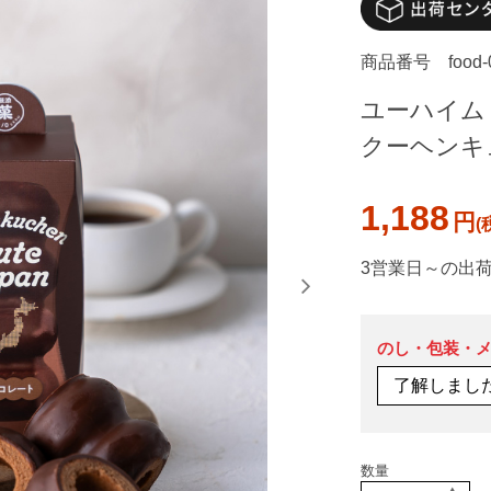
商品番号
food
ユーハイム
クーヘンキ
1,188
円
3営業日～の出
のし・包装・