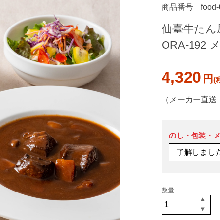
商品番号
food
仙臺牛たん
ORA-19
4,320
円
（メーカー直送
のし・包装・