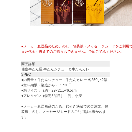
●メーカー直送品のため、のし・包装紙・メッセージカードをご利用
また代金引換えでのご購入もできません。予めご了承ください。
商品詳細
仙臺牛たん屋 牛たんシチューと牛たんカレー
SPEC
●内容量：牛たんシチュー・牛たんカレー 各250g×2箱
●賞味期限（製造から）：720日
●箱サイズ：（約）29×21.5×6.5cm
●アレルゲン（特定8品目）：乳、小麦
●メーカー直送商品のため、代引き決済でのご注文、包
装紙、のし、メッセージカードのご利用は出来かねま
す。