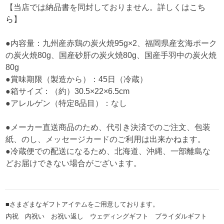
【当店では納品書を同封しておりません。詳しくは
こち
ら
】
●内容量：九州産赤鶏の炭火焼95g×2、福岡県産玄海ポーク
の炭火焼80g、国産砂肝の炭火焼80g、国産手羽中の炭火焼
80g
●賞味期限（製造から）：45日（冷蔵）
●箱サイズ：（約）30.5×22×6.5cm
●アレルゲン（特定8品目）：なし
●メーカー直送商品のため、代引き決済でのご注文、包装
紙、のし、メッセージカードのご利用は出来かねます。
●冷蔵便での配送になるため、北海道、沖縄、一部離島な
どお届けできない場合がございます。
■さまざまなギフトアイテムをご用意しております。
内祝 内祝い お祝い返し ウェディングギフト ブライダルギフト