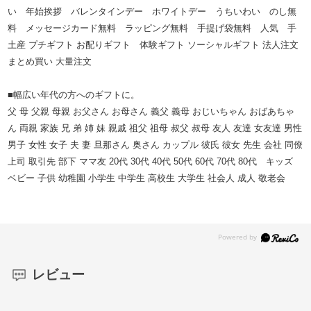
い 年始挨拶 バレンタインデー ホワイトデー うちいわい のし無
料 メッセージカード無料 ラッピング無料 手提げ袋無料 人気 手
土産 プチギフト お配りギフト 体験ギフト ソーシャルギフト 法人注文
まとめ買い 大量注文
■幅広い年代の方へのギフトに。
父 母 父親 母親 お父さん お母さん 義父 義母 おじいちゃん おばあちゃ
ん 両親 家族 兄 弟 姉 妹 親戚 祖父 祖母 叔父 叔母 友人 友達 女友達 男性
男子 女性 女子 夫 妻 旦那さん 奥さん カップル 彼氏 彼女 先生 会社 同僚
上司 取引先 部下 ママ友 20代 30代 40代 50代 60代 70代 80代 キッズ
ベビー 子供 幼稚園 小学生 中学生 高校生 大学生 社会人 成人 敬老会
レビュー