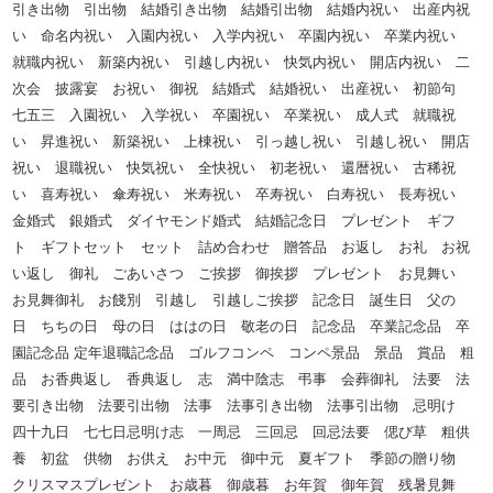
引き出物 引出物 結婚引き出物 結婚引出物 結婚内祝い 出産内祝
い 命名内祝い 入園内祝い 入学内祝い 卒園内祝い 卒業内祝い
就職内祝い 新築内祝い 引越し内祝い 快気内祝い 開店内祝い 二
次会 披露宴 お祝い 御祝 結婚式 結婚祝い 出産祝い 初節句
七五三 入園祝い 入学祝い 卒園祝い 卒業祝い 成人式 就職祝
い 昇進祝い 新築祝い 上棟祝い 引っ越し祝い 引越し祝い 開店
祝い 退職祝い 快気祝い 全快祝い 初老祝い 還暦祝い 古稀祝
い 喜寿祝い 傘寿祝い 米寿祝い 卒寿祝い 白寿祝い 長寿祝い
金婚式 銀婚式 ダイヤモンド婚式 結婚記念日 プレゼント ギフ
ト ギフトセット セット 詰め合わせ 贈答品 お返し お礼 お祝
い返し 御礼 ごあいさつ ご挨拶 御挨拶 プレゼント お見舞い
お見舞御礼 お餞別 引越し 引越しご挨拶 記念日 誕生日 父の
日 ちちの日 母の日 ははの日 敬老の日 記念品 卒業記念品 卒
園記念品 定年退職記念品 ゴルフコンペ コンペ景品 景品 賞品 粗
品 お香典返し 香典返し 志 満中陰志 弔事 会葬御礼 法要 法
要引き出物 法要引出物 法事 法事引き出物 法事引出物 忌明け
四十九日 七七日忌明け志 一周忌 三回忌 回忌法要 偲び草 粗供
養 初盆 供物 お供え お中元 御中元 夏ギフト 季節の贈り物
クリスマスプレゼント お歳暮 御歳暮 お年賀 御年賀 残暑見舞