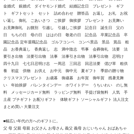
金婚式 銀婚式 ダイヤモンド婚式 結婚記念日 プレゼント ギフ
ト ギフトセット セット 詰め合わせ 贈答品 お返し お礼 お祝
い返し 御礼 ごあいさつ ご挨拶 御挨拶 プレゼント お見舞い
お見舞御礼 お餞別 引越し 引越しご挨拶 記念日 誕生日 父の
日 ちちの日 母の日 ははの日 敬老の日 記念品 卒業記念品 卒
園記念品 定年退職記念品 ゴルフコンペ コンペ景品 景品 賞品 粗
品 お香典返し 香典返し 志 満中陰志 弔事 会葬御礼 法要 法
要引き出物 法要引出物 法事 法事引き出物 法事引出物 忌明け
四十九日 七七日忌明け志 一周忌 三回忌 回忌法要 偲び草 粗供
養 初盆 供物 お供え お中元 御中元 夏ギフト 季節の贈り物
クリスマスプレゼント お歳暮 御歳暮 お年賀 御年賀 残暑見舞
い 年始挨拶 バレンタインデー ホワイトデー うちいわい のし無
料 メッセージカード無料 ラッピング無料 手提げ袋無料 人気 手
土産 プチギフト お配りギフト 体験ギフト ソーシャルギフト 法人注文
まとめ買い 大量注文
■幅広い年代の方へのギフトに。
父 母 父親 母親 お父さん お母さん 義父 義母 おじいちゃん おばあちゃ