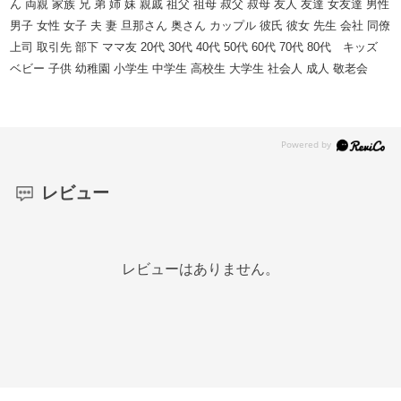
ん 両親 家族 兄 弟 姉 妹 親戚 祖父 祖母 叔父 叔母 友人 友達 女友達 男性
男子 女性 女子 夫 妻 旦那さん 奥さん カップル 彼氏 彼女 先生 会社 同僚
上司 取引先 部下 ママ友 20代 30代 40代 50代 60代 70代 80代 キッズ
ベビー 子供 幼稚園 小学生 中学生 高校生 大学生 社会人 成人 敬老会
レビュー
レビューはありません。