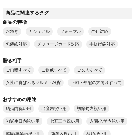
商品に関連するタグ
商品の特徴
お急ぎ
カジュアル
フォーマル
のし対応
包装紙対応
メッセージカード対応
手提げ袋対応
贈る相手
ご両親すべて
ご親戚すべて
ご友人すべて
女性に喜ばれるグルメ・雑貨
上司・年配の方向けすべて
おすすめの用途
結婚内祝い用
出産内祝い用
初節句内祝い用
初誕生日内祝い用
七五三内祝い用
入園/入学内祝い用
卒園/卒業内祝い用
新築内祝い用
結婚祝い用