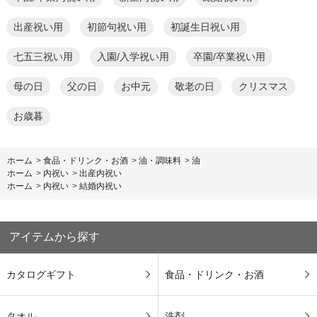
出産祝い用
初節句祝い用
初誕生日祝い用
七五三祝い用
入園/入学祝い用
卒園/卒業祝い用
母の日
父の日
お中元
敬老の日
クリスマス
お歳暮
ホーム
>
食品・ドリンク・お酒
>
油・調味料
>
油
ホーム
>
内祝い
>
出産内祝い
ホーム
>
内祝い
>
結婚内祝い
アイテムから探す
カタログギフト
食品・ドリンク・お酒
タオル
洗剤