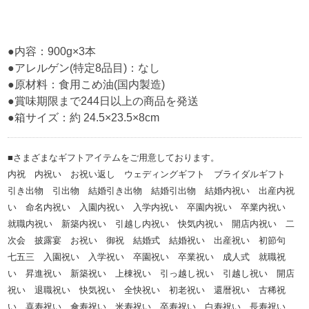
●内容：900g×3本
●アレルゲン(特定8品目)：なし
●原材料：食用こめ油(国内製造)
●賞味期限まで244日以上の商品を発送
●箱サイズ：約 24.5×23.5×8cm
■さまざまなギフトアイテムをご用意しております。
内祝 内祝い お祝い返し ウェディングギフト ブライダルギフト
引き出物 引出物 結婚引き出物 結婚引出物 結婚内祝い 出産内祝
い 命名内祝い 入園内祝い 入学内祝い 卒園内祝い 卒業内祝い
就職内祝い 新築内祝い 引越し内祝い 快気内祝い 開店内祝い 二
次会 披露宴 お祝い 御祝 結婚式 結婚祝い 出産祝い 初節句
七五三 入園祝い 入学祝い 卒園祝い 卒業祝い 成人式 就職祝
い 昇進祝い 新築祝い 上棟祝い 引っ越し祝い 引越し祝い 開店
祝い 退職祝い 快気祝い 全快祝い 初老祝い 還暦祝い 古稀祝
い 喜寿祝い 傘寿祝い 米寿祝い 卒寿祝い 白寿祝い 長寿祝い