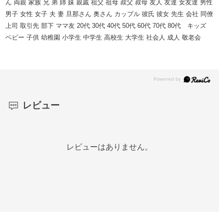
ん 両親 家族 兄 弟 姉 妹 親戚 祖父 祖母 叔父 叔母 友人 友達 女友達 男性
男子 女性 女子 夫 妻 旦那さん 奥さん カップル 彼氏 彼女 先生 会社 同僚
上司 取引先 部下 ママ友 20代 30代 40代 50代 60代 70代 80代 キッズ
ベビー 子供 幼稚園 小学生 中学生 高校生 大学生 社会人 成人 敬老会
レビュー
レビューはありません。