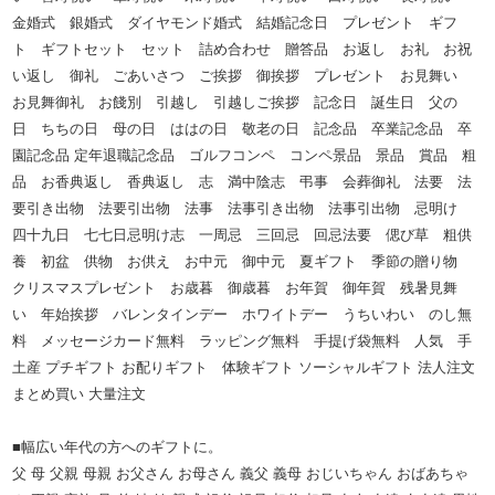
金婚式 銀婚式 ダイヤモンド婚式 結婚記念日 プレゼント ギフ
ト ギフトセット セット 詰め合わせ 贈答品 お返し お礼 お祝
い返し 御礼 ごあいさつ ご挨拶 御挨拶 プレゼント お見舞い
お見舞御礼 お餞別 引越し 引越しご挨拶 記念日 誕生日 父の
日 ちちの日 母の日 ははの日 敬老の日 記念品 卒業記念品 卒
園記念品 定年退職記念品 ゴルフコンペ コンペ景品 景品 賞品 粗
品 お香典返し 香典返し 志 満中陰志 弔事 会葬御礼 法要 法
要引き出物 法要引出物 法事 法事引き出物 法事引出物 忌明け
四十九日 七七日忌明け志 一周忌 三回忌 回忌法要 偲び草 粗供
養 初盆 供物 お供え お中元 御中元 夏ギフト 季節の贈り物
クリスマスプレゼント お歳暮 御歳暮 お年賀 御年賀 残暑見舞
い 年始挨拶 バレンタインデー ホワイトデー うちいわい のし無
料 メッセージカード無料 ラッピング無料 手提げ袋無料 人気 手
土産 プチギフト お配りギフト 体験ギフト ソーシャルギフト 法人注文
まとめ買い 大量注文
■幅広い年代の方へのギフトに。
父 母 父親 母親 お父さん お母さん 義父 義母 おじいちゃん おばあちゃ