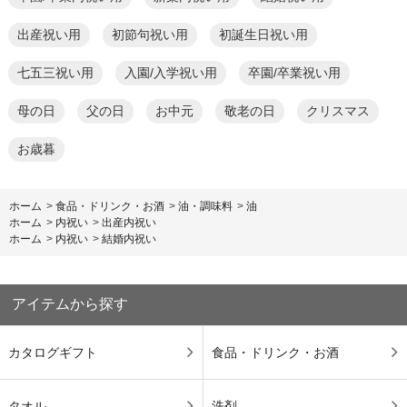
出産祝い用
初節句祝い用
初誕生日祝い用
七五三祝い用
入園/入学祝い用
卒園/卒業祝い用
母の日
父の日
お中元
敬老の日
クリスマス
お歳暮
ホーム
>
食品・ドリンク・お酒
>
油・調味料
>
油
ホーム
>
内祝い
>
出産内祝い
ホーム
>
内祝い
>
結婚内祝い
アイテムから探す
カタログギフト
食品・ドリンク・お酒
タオル
洗剤