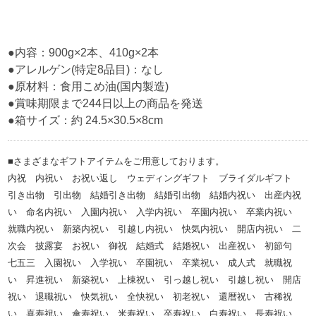
●内容：900g×2本、410g×2本
●アレルゲン(特定8品目)：なし
●原材料：食用こめ油(国内製造)
●賞味期限まで244日以上の商品を発送
●箱サイズ：約 24.5×30.5×8cm
■さまざまなギフトアイテムをご用意しております。
内祝 内祝い お祝い返し ウェディングギフト ブライダルギフト
引き出物 引出物 結婚引き出物 結婚引出物 結婚内祝い 出産内祝
い 命名内祝い 入園内祝い 入学内祝い 卒園内祝い 卒業内祝い
就職内祝い 新築内祝い 引越し内祝い 快気内祝い 開店内祝い 二
次会 披露宴 お祝い 御祝 結婚式 結婚祝い 出産祝い 初節句
七五三 入園祝い 入学祝い 卒園祝い 卒業祝い 成人式 就職祝
い 昇進祝い 新築祝い 上棟祝い 引っ越し祝い 引越し祝い 開店
祝い 退職祝い 快気祝い 全快祝い 初老祝い 還暦祝い 古稀祝
い 喜寿祝い 傘寿祝い 米寿祝い 卒寿祝い 白寿祝い 長寿祝い