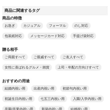
商品に関連するタグ
商品の特徴
お急ぎ
カジュアル
フォーマル
のし対応
包装紙対応
メッセージカード対応
手提げ袋対応
贈る相手
ご両親すべて
ご親戚すべて
ご友人すべて
女性に喜ばれるグルメ・雑貨
上司・年配の方向けすべて
おすすめの用途
結婚内祝い用
出産内祝い用
初節句内祝い用
初誕生日内祝い用
七五三内祝い用
入園/入学内祝い用
卒園/卒業内祝い用
新築内祝い用
結婚祝い用