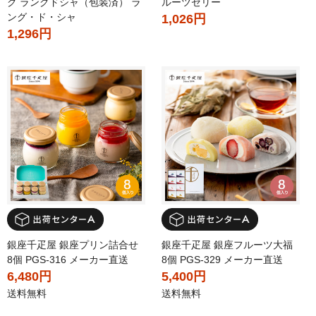
グ ラングドシャ（包装済） ラ
ルーツゼリー
ング・ド・シャ
1,026円
1,296円
銀座千疋屋 銀座プリン詰合せ
銀座千疋屋 銀座フルーツ大福
8個 PGS-316 メーカー直送
8個 PGS-329 メーカー直送
6,480円
5,400円
送料無料
送料無料