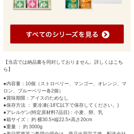
【当店では納品書を同封しておりません。詳しくは
こち
ら
】
●内容量：10個（ストロベリー、マンゴー、オレンジ、マ
ロン、ブルーベリー各2個）
●賞味期限：アイスのためなし
●保存方法 ： 要冷凍(-18℃以下で保存してください。)
●アレルゲン(特定原材料7品目)：小麦、卵、乳
●箱サイズ： 約 横30.5×縦22.5×高さ20cm
●重量 ： 約 3000g
●着日変更等ご希望の場合は、商品出荷完了後、配送会社