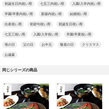
初誕生日内祝い用
七五三内祝い用
入園/入学内祝い用
卒園/卒業内祝い用
新築内祝い用
結婚祝い用
出産祝い用
初節句祝い用
初誕生日祝い用
七五三祝い用
入園/入学祝い用
卒園/卒業祝い用
母の日
父の日
お中元
敬老の日
クリスマス
お歳暮
同じシリーズの商品