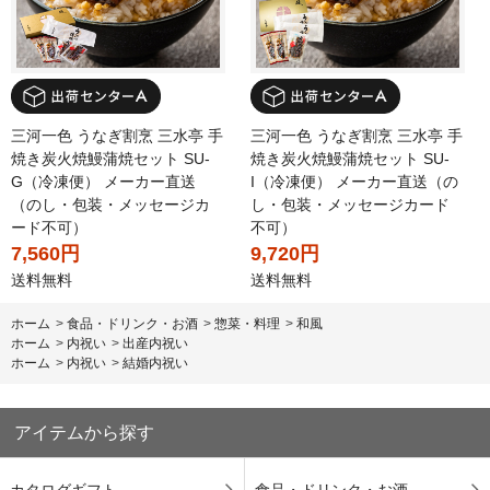
三河一色 うなぎ割烹 三水亭 手
三河一色 うなぎ割烹 三水亭 手
焼き炭火焼鰻蒲焼セット SU-
焼き炭火焼鰻蒲焼セット SU-
G（冷凍便） メーカー直送
I（冷凍便） メーカー直送（の
（のし・包装・メッセージカ
し・包装・メッセージカード
ード不可）
不可）
7,560円
9,720円
送料無料
送料無料
ホーム
>
食品・ドリンク・お酒
>
惣菜・料理
>
和風
ホーム
>
内祝い
>
出産内祝い
ホーム
>
内祝い
>
結婚内祝い
アイテムから探す