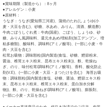
●賞味期限（製造から）：8ヶ月
●アレルゲン：小麦
●原材料：
うなぎ：うなぎ(愛知県三河産)、蒲焼のたれ(しょうゆ(小
麦・大豆を含む)、砂糖、水あめ、みりん、清酒、醸造酢)
牛肉ごぼうしぐれ煮：牛肉(国産)、ごぼう、しょうゆ、砂
糖、みりん風調味料、還元水あめ/増粘剤(加工デンプン、増
粘多糖類)、酸味料、調味料(アミノ酸等)、(一部に小麦・牛
肉・大豆を含む)
松茸お吸物：調味顆粒(国内製造(食塩、砂糖、鰹節粉末、
醤油、椎茸エキス粉末、昆布エキス粉末))、麩、乾燥ね
ぎ、のり、味付松茸/調味料(アミノ酸等)、香料、酸化防止
剤(V.E)、(一部に小麦・大豆・まつたけを含む) 海苔お吸
物：調味顆粒(国内製造(食塩、砂糖、醤油、鰹節エキス粉
末、昆布エキス粉末、椎茸エキス粉末、蛋白加水分解
物))、麩、のり、乾燥ねぎ/調味料(アミノ酸等)、膨脹剤、
(一部に小麦・大豆を含む)
●メーカー直送商品のため、代引き決済でのご注文、包装