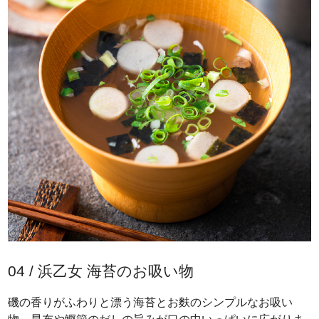
04 / 浜乙女 海苔のお吸い物
磯の香りがふわりと漂う海苔とお麩のシンプルなお吸い