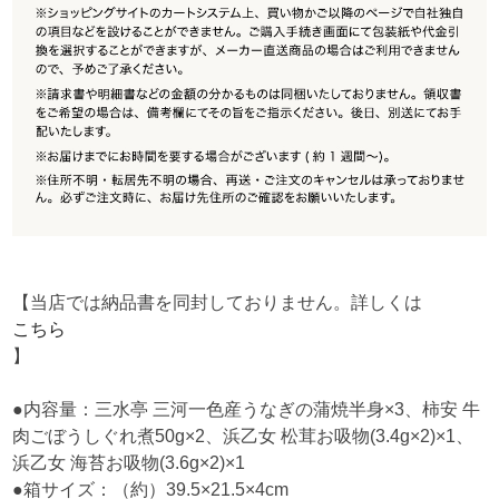
【当店では納品書を同封しておりません。詳しくは
こちら
】
●内容量：三水亭 三河一色産うなぎの蒲焼半身×3、柿安 牛
肉ごぼうしぐれ煮50g×2、浜乙女 松茸お吸物(3.4g×2)×1、
浜乙女 海苔お吸物(3.6g×2)×1
●箱サイズ：（約）39.5×21.5×4cm