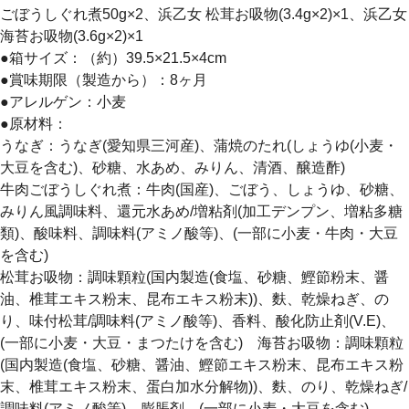
ごぼうしぐれ煮50g×2、浜乙女 松茸お吸物(3.4g×2)×1、浜乙女
海苔お吸物(3.6g×2)×1
●箱サイズ：（約）39.5×21.5×4cm
●賞味期限（製造から）：8ヶ月
●アレルゲン：小麦
●原材料：
うなぎ：うなぎ(愛知県三河産)、蒲焼のたれ(しょうゆ(小麦・
大豆を含む)、砂糖、水あめ、みりん、清酒、醸造酢)
牛肉ごぼうしぐれ煮：牛肉(国産)、ごぼう、しょうゆ、砂糖、
みりん風調味料、還元水あめ/増粘剤(加工デンプン、増粘多糖
類)、酸味料、調味料(アミノ酸等)、(一部に小麦・牛肉・大豆
を含む)
松茸お吸物：調味顆粒(国内製造(食塩、砂糖、鰹節粉末、醤
油、椎茸エキス粉末、昆布エキス粉末))、麩、乾燥ねぎ、の
り、味付松茸/調味料(アミノ酸等)、香料、酸化防止剤(V.E)、
(一部に小麦・大豆・まつたけを含む) 海苔お吸物：調味顆粒
(国内製造(食塩、砂糖、醤油、鰹節エキス粉末、昆布エキス粉
末、椎茸エキス粉末、蛋白加水分解物))、麩、のり、乾燥ねぎ/
調味料(アミノ酸等)、膨脹剤、(一部に小麦・大豆を含む)