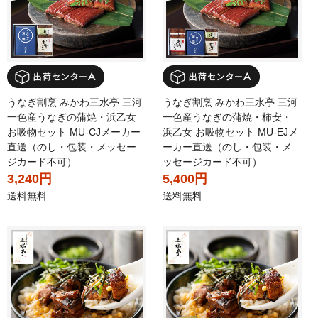
うなぎ割烹 みかわ三水亭 三河
うなぎ割烹 みかわ三水亭 三河
一色産うなぎの蒲焼・浜乙女
一色産うなぎの蒲焼・柿安・
お吸物セット MU-CJメーカー
浜乙女 お吸物セット MU-EJメ
直送（のし・包装・メッセー
ーカー直送（のし・包装・メ
ジカード不可）
ッセージカード不可）
3,240円
5,400円
送料無料
送料無料