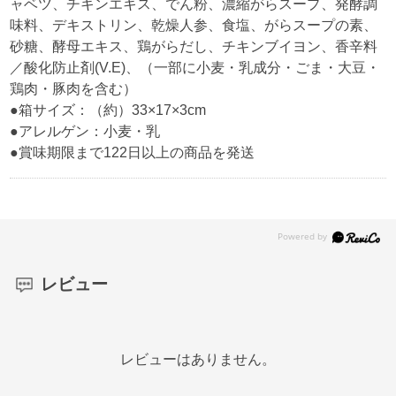
ャベツ、チキンエキス、でん粉、濃縮がらスープ、発酵調
味料、デキストリン、乾燥人参、食塩、がらスープの素、
砂糖、酵母エキス、鶏がらだし、チキンブイヨン、香辛料
／酸化防止剤(V.E)、（一部に小麦・乳成分・ごま・大豆・
鶏肉・豚肉を含む）
●箱サイズ：（約）33×17×3cm
●アレルゲン：小麦・乳
●賞味期限まで122日以上の商品を発送
レビュー
レビューはありません。