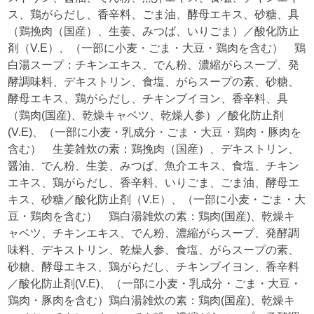
ス、鶏がらだし、香辛料、ごま油、酵母エキス、砂糖、具
（鶏挽肉（国産）、生姜、みつば、いりごま）／酸化防止
剤（V.E）、（一部に小麦・ごま・大豆・鶏肉を含む） 鶏
白湯スープ：チキンエキス、でん粉、濃縮がらスープ、発
酵調味料、デキストリン、食塩、がらスープの素、砂糖、
酵母エキス、鶏がらだし、チキンブイヨン、香辛料、具
（鶏肉(国産)、乾燥キャベツ、乾燥人参）／酸化防止剤
(V.E)、（一部に小麦・乳成分・ごま・大豆・鶏肉・豚肉を
含む） 生姜雑炊の素：鶏挽肉（国産）、デキストリン、
醤油、でん粉、生姜、みつば、魚介エキス、食塩、チキン
エキス、鶏がらだし、香辛料、いりごま、ごま油、酵母エ
キス、砂糖／酸化防止剤（V.E）、（一部に小麦・ごま・大
豆・鶏肉を含む） 鶏白湯雑炊の素：鶏肉(国産)、乾燥キ
ャベツ、チキンエキス、でん粉、濃縮がらスープ、発酵調
味料、デキストリン、乾燥人参、食塩、がらスープの素、
砂糖、酵母エキス、鶏がらだし、チキンブイヨン、香辛料
／酸化防止剤(V.E)、（一部に小麦・乳成分・ごま・大豆・
鶏肉・豚肉を含む）鶏白湯雑炊の素：鶏肉(国産)、乾燥キ