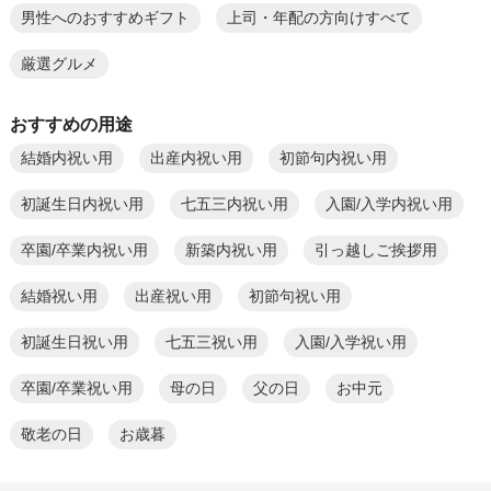
男性へのおすすめギフト
上司・年配の方向けすべて
厳選グルメ
おすすめの用途
結婚内祝い用
出産内祝い用
初節句内祝い用
初誕生日内祝い用
七五三内祝い用
入園/入学内祝い用
卒園/卒業内祝い用
新築内祝い用
引っ越しご挨拶用
結婚祝い用
出産祝い用
初節句祝い用
初誕生日祝い用
七五三祝い用
入園/入学祝い用
卒園/卒業祝い用
母の日
父の日
お中元
敬老の日
お歳暮