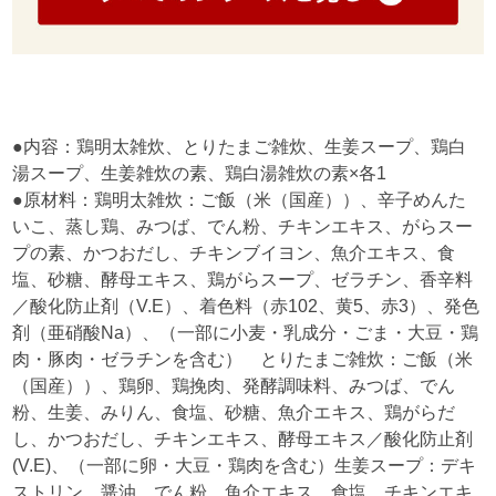
●内容：鶏明太雑炊、とりたまご雑炊、生姜スープ、鶏白
湯スープ、生姜雑炊の素、鶏白湯雑炊の素×各1
●原材料：鶏明太雑炊：ご飯（米（国産））、辛子めんた
いこ、蒸し鶏、みつば、でん粉、チキンエキス、がらスー
プの素、かつおだし、チキンブイヨン、魚介エキス、食
塩、砂糖、酵母エキス、鶏がらスープ、ゼラチン、香辛料
／酸化防止剤（V.E）、着色料（赤102、黄5、赤3）、発色
剤（亜硝酸Na）、（一部に小麦・乳成分・ごま・大豆・鶏
肉・豚肉・ゼラチンを含む） とりたまご雑炊：ご飯（米
（国産））、鶏卵、鶏挽肉、発酵調味料、みつば、でん
粉、生姜、みりん、食塩、砂糖、魚介エキス、鶏がらだ
し、かつおだし、チキンエキス、酵母エキス／酸化防止剤
(V.E)、（一部に卵・大豆・鶏肉を含む）生姜スープ：デキ
ストリン、醤油、でん粉、魚介エキス、食塩、チキンエキ