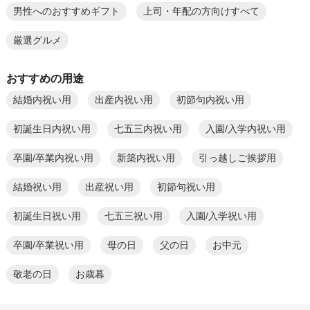
男性へのおすすめギフト
上司・年配の方向けすべて
厳選グルメ
おすすめの用途
結婚内祝い用
出産内祝い用
初節句内祝い用
初誕生日内祝い用
七五三内祝い用
入園/入学内祝い用
卒園/卒業内祝い用
新築内祝い用
引っ越しご挨拶用
結婚祝い用
出産祝い用
初節句祝い用
初誕生日祝い用
七五三祝い用
入園/入学祝い用
卒園/卒業祝い用
母の日
父の日
お中元
敬老の日
お歳暮