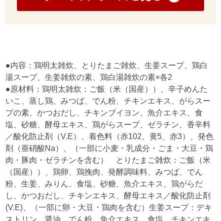
●内容：鶏明太雑炊、とりたまご雑炊、生姜スープ、鶏白
湯スープ、生姜雑炊の素、鶏白湯雑炊の素×各2
●原材料：鶏明太雑炊：ご飯（米（国産））、辛子めんた
いこ、蒸し鶏、みつば、でん粉、チキンエキス、がらスー
プの素、かつおだし、チキンブイヨン、魚介エキス、食
塩、砂糖、酵母エキス、鶏がらスープ、ゼラチン、香辛料
／酸化防止剤（V.E）、着色料（赤102、黄5、赤3）、発色
剤（亜硝酸Na）、（一部に小麦・乳成分・ごま・大豆・鶏
肉・豚肉・ゼラチンを含む） とりたまご雑炊：ご飯（米
（国産））、鶏卵、鶏挽肉、発酵調味料、みつば、でん
粉、生姜、みりん、食塩、砂糖、魚介エキス、鶏がらだ
し、かつおだし、チキンエキス、酵母エキス／酸化防止剤
(V.E)、（一部に卵・大豆・鶏肉を含む）生姜スープ：デキ
ストリン、醤油、でん粉、魚介エキス、食塩、チキンエキ