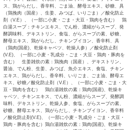
ス、鶏がらだし、香辛料、ごま油、酵母エキス、砂糖、具
（鶏挽肉（国産）、生姜、みつば、いりごま）／酸化防止
剤（V.E）、（一部に小麦・ごま・大豆・鶏肉を含む） 鶏
白湯スープ：チキンエキス、でん粉、濃縮がらスープ、発
酵調味料、デキストリン、食塩、がらスープの素、砂糖、
酵母エキス、鶏がらだし、チキンブイヨン、香辛料、具
（鶏肉(国産)、乾燥キャベツ、乾燥人参）／酸化防止剤
(V.E)、（一部に小麦・乳成分・ごま・大豆・鶏肉・豚肉を
含む） 生姜雑炊の素：鶏挽肉（国産）、デキストリン、
醤油、でん粉、生姜、みつば、魚介エキス、食塩、チキン
エキス、鶏がらだし、香辛料、いりごま、ごま油、酵母エ
キス、砂糖／酸化防止剤（V.E）、（一部に小麦・ごま・大
豆・鶏肉を含む） 鶏白湯雑炊の素：鶏肉(国産)、乾燥キ
ャベツ、チキンエキス、でん粉、濃縮がらスープ、発酵調
味料、デキストリン、乾燥人参、食塩、がらスープの素、
砂糖、酵母エキス、鶏がらだし、チキンブイヨン、香辛料
／酸化防止剤(V.E)、（一部に小麦・乳成分・ごま・大豆・
鶏肉・豚肉を含む）鶏白湯雑炊の素：鶏肉(国産)、乾燥キ