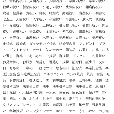
い 命名内祝い 入園内祝い 入学内祝い 卒園内祝い 卒業内祝い
就職内祝い 新築内祝い 引越し内祝い 快気内祝い 開店内祝い 二
次会 披露宴 お祝い 御祝 結婚式 結婚祝い 出産祝い 初節句
七五三 入園祝い 入学祝い 卒園祝い 卒業祝い 成人式 就職祝
い 昇進祝い 新築祝い 上棟祝い 引っ越し祝い 引越し祝い 開店
祝い 退職祝い 快気祝い 全快祝い 初老祝い 還暦祝い 古稀祝
い 喜寿祝い 傘寿祝い 米寿祝い 卒寿祝い 白寿祝い 長寿祝い
金婚式 銀婚式 ダイヤモンド婚式 結婚記念日 プレゼント ギフ
ト ギフトセット セット 詰め合わせ 贈答品 お返し お礼 お祝
い返し 御礼 ごあいさつ ご挨拶 御挨拶 プレゼント お見舞い
お見舞御礼 お餞別 引越し 引越しご挨拶 記念日 誕生日 父の
日 ちちの日 母の日 ははの日 敬老の日 記念品 卒業記念品 卒
園記念品 定年退職記念品 ゴルフコンペ コンペ景品 景品 賞品 粗
品 お香典返し 香典返し 志 満中陰志 弔事 会葬御礼 法要 法
要引き出物 法要引出物 法事 法事引き出物 法事引出物 忌明け
四十九日 七七日忌明け志 一周忌 三回忌 回忌法要 偲び草 粗供
養 初盆 供物 お供え お中元 御中元 夏ギフト 季節の贈り物
クリスマスプレゼント お歳暮 御歳暮 お年賀 御年賀 残暑見舞
い 年始挨拶 バレンタインデー ホワイトデー うちいわい のし無