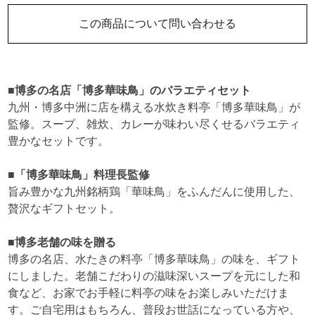
この商品について問い合わせる
■博多の名店「博多華味鳥」のバラエティセット
九州・博多中洲に店を構える水炊き料亭「博多華味鳥」が
監修。スープ、雑炊、カレーが味わい尽くせるバラエティ
豊かなセットです。
■「博多華味鳥」料理長監修
旨み豊かな九州銘柄鶏「華味鳥」をふんだんに使用した、
贅沢なギフトセット。
■博多老舗の味を贈る
博多の名店、水たきの料亭「博多華味鳥」の味を、ギフト
にしました。老舗こだわりの滋味深いスープを元にした和
食など、お家でお手軽に料亭の味をお楽しみいただけま
す。ご自宅用はもちろん、普段お世話になっている方や、