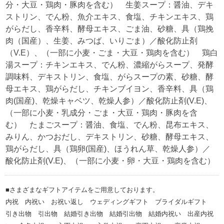
分・大豆・鶏肉・豚肉を含む） 生姜スープ：醤油、デキ
ストリン、でん粉、魚介エキス、食塩、チキンエキス、鶏
がらだし、香辛料、酵母エキス、ごま油、砂糖、具（鶏挽
肉（国産）、生姜、みつば、いりごま）／酸化防止剤
（V.E）、（一部に小麦・ごま・大豆・鶏肉を含む） 鶏白
湯スープ：チキンエキス、でん粉、濃縮がらスープ、発酵
調味料、デキストリン、食塩、がらスープの素、砂糖、酵
母エキス、鶏がらだし、チキンブイヨン、香辛料、具（鶏
肉(国産)、乾燥キャベツ、乾燥人参）／酸化防止剤(V.E)、
（一部に小麦・乳成分・ごま・大豆・鶏肉・豚肉を含
む） たまごスープ：醤油、食塩、でん粉、昆布エキス、
みりん、かつおだし、デキストリン、砂糖、酵母エキス、
鶏がらだし、具（鶏卵(国産)、ほうれん草、乾燥人参）／
酸化防止剤(V.E)、（一部に小麦・卵・大豆・鶏肉を含む）
■さまざまなギフトアイテムをご用意しております。
内祝 内祝い お祝い返し ウェディングギフト ブライダルギフト
引き出物 引出物 結婚引き出物 結婚引出物 結婚内祝い 出産内祝