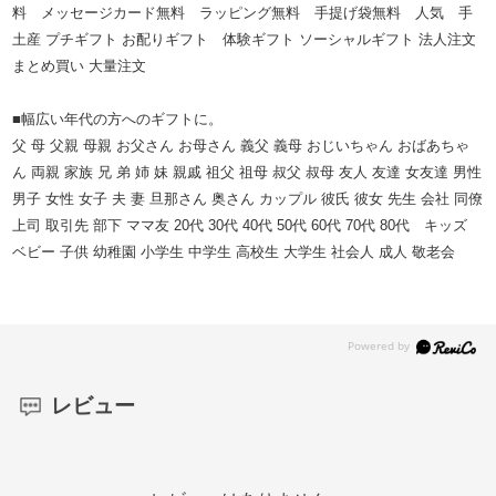
料 メッセージカード無料 ラッピング無料 手提げ袋無料 人気 手
土産 プチギフト お配りギフト 体験ギフト ソーシャルギフト 法人注文
まとめ買い 大量注文
■幅広い年代の方へのギフトに。
父 母 父親 母親 お父さん お母さん 義父 義母 おじいちゃん おばあちゃ
ん 両親 家族 兄 弟 姉 妹 親戚 祖父 祖母 叔父 叔母 友人 友達 女友達 男性
男子 女性 女子 夫 妻 旦那さん 奥さん カップル 彼氏 彼女 先生 会社 同僚
上司 取引先 部下 ママ友 20代 30代 40代 50代 60代 70代 80代 キッズ
ベビー 子供 幼稚園 小学生 中学生 高校生 大学生 社会人 成人 敬老会
レビュー