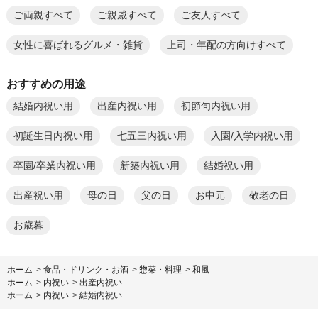
ご両親すべて
ご親戚すべて
ご友人すべて
女性に喜ばれるグルメ・雑貨
上司・年配の方向けすべて
おすすめの用途
結婚内祝い用
出産内祝い用
初節句内祝い用
初誕生日内祝い用
七五三内祝い用
入園/入学内祝い用
卒園/卒業内祝い用
新築内祝い用
結婚祝い用
出産祝い用
母の日
父の日
お中元
敬老の日
お歳暮
ホーム
>
食品・ドリンク・お酒
>
惣菜・料理
>
和風
ホーム
>
内祝い
>
出産内祝い
ホーム
>
内祝い
>
結婚内祝い