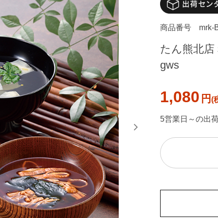
商品番号
mrk-
たん熊北店 
gws
1,080
円
5営業日～の出