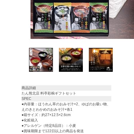
商品詳細
たん熊北店 料亭彩椀ギフトセット
SPEC
●内容量：ほうれん草のおみそ汁×2、ゆばのお吸い物、
えのきとわかめのおみそ汁×各1
●箱サイズ：約27×12.5×2.6cm
●化粧箱入
●アレルゲン（特定8品目）：小麦
●賞味期限まで122日以上の商品を発送