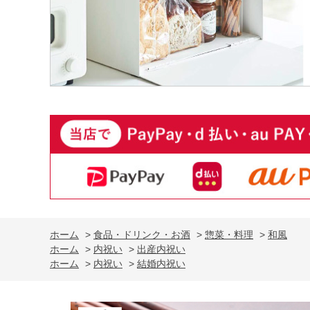
ホーム
>
食品・ドリンク・お酒
>
惣菜・料理
>
和風
ホーム
>
内祝い
>
出産内祝い
ホーム
>
内祝い
>
結婚内祝い