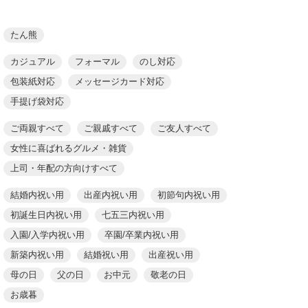
たん熊
カジュアル
フォーマル
のし対応
包装紙対応
メッセージカード対応
手提げ袋対応
ご両親すべて
ご親戚すべて
ご友人すべて
女性に喜ばれるグルメ・雑貨
上司・年配の方向けすべて
結婚内祝い用
出産内祝い用
初節句内祝い用
初誕生日内祝い用
七五三内祝い用
入園/入学内祝い用
卒園/卒業内祝い用
新築内祝い用
結婚祝い用
出産祝い用
母の日
父の日
お中元
敬老の日
お歳暮