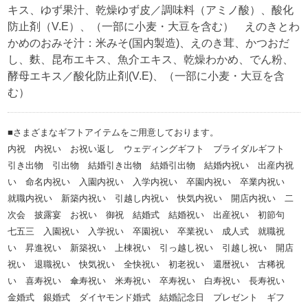
キス、ゆず果汁、乾燥ゆず皮／調味料（アミノ酸）、酸化
防止剤（V.E）、（一部に小麦・大豆を含む） えのきとわ
かめのおみそ汁：米みそ(国内製造)、えのき茸、かつおだ
し、麩、昆布エキス、魚介エキス、乾燥わかめ、でん粉、
酵母エキス／酸化防止剤(V.E)、（一部に小麦・大豆を含
む）
■さまざまなギフトアイテムをご用意しております。
内祝 内祝い お祝い返し ウェディングギフト ブライダルギフト
引き出物 引出物 結婚引き出物 結婚引出物 結婚内祝い 出産内祝
い 命名内祝い 入園内祝い 入学内祝い 卒園内祝い 卒業内祝い
就職内祝い 新築内祝い 引越し内祝い 快気内祝い 開店内祝い 二
次会 披露宴 お祝い 御祝 結婚式 結婚祝い 出産祝い 初節句
七五三 入園祝い 入学祝い 卒園祝い 卒業祝い 成人式 就職祝
い 昇進祝い 新築祝い 上棟祝い 引っ越し祝い 引越し祝い 開店
祝い 退職祝い 快気祝い 全快祝い 初老祝い 還暦祝い 古稀祝
い 喜寿祝い 傘寿祝い 米寿祝い 卒寿祝い 白寿祝い 長寿祝い
金婚式 銀婚式 ダイヤモンド婚式 結婚記念日 プレゼント ギフ