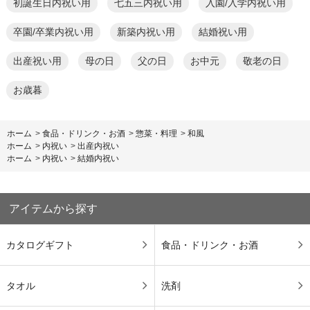
初誕生日内祝い用
七五三内祝い用
入園/入学内祝い用
卒園/卒業内祝い用
新築内祝い用
結婚祝い用
出産祝い用
母の日
父の日
お中元
敬老の日
お歳暮
ホーム
>
食品・ドリンク・お酒
>
惣菜・料理
>
和風
ホーム
>
内祝い
>
出産内祝い
ホーム
>
内祝い
>
結婚内祝い
アイテムから探す
カタログギフト
食品・ドリンク・お酒
タオル
洗剤