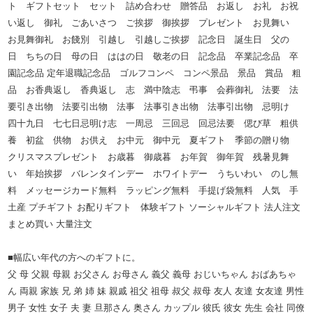
ト ギフトセット セット 詰め合わせ 贈答品 お返し お礼 お祝
い返し 御礼 ごあいさつ ご挨拶 御挨拶 プレゼント お見舞い
お見舞御礼 お餞別 引越し 引越しご挨拶 記念日 誕生日 父の
日 ちちの日 母の日 ははの日 敬老の日 記念品 卒業記念品 卒
園記念品 定年退職記念品 ゴルフコンペ コンペ景品 景品 賞品 粗
品 お香典返し 香典返し 志 満中陰志 弔事 会葬御礼 法要 法
要引き出物 法要引出物 法事 法事引き出物 法事引出物 忌明け
四十九日 七七日忌明け志 一周忌 三回忌 回忌法要 偲び草 粗供
養 初盆 供物 お供え お中元 御中元 夏ギフト 季節の贈り物
クリスマスプレゼント お歳暮 御歳暮 お年賀 御年賀 残暑見舞
い 年始挨拶 バレンタインデー ホワイトデー うちいわい のし無
料 メッセージカード無料 ラッピング無料 手提げ袋無料 人気 手
土産 プチギフト お配りギフト 体験ギフト ソーシャルギフト 法人注文
まとめ買い 大量注文
■幅広い年代の方へのギフトに。
父 母 父親 母親 お父さん お母さん 義父 義母 おじいちゃん おばあちゃ
ん 両親 家族 兄 弟 姉 妹 親戚 祖父 祖母 叔父 叔母 友人 友達 女友達 男性
男子 女性 女子 夫 妻 旦那さん 奥さん カップル 彼氏 彼女 先生 会社 同僚