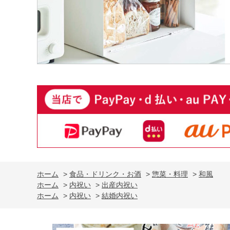
ホーム
>
食品・ドリンク・お酒
>
惣菜・料理
>
和風
ホーム
>
内祝い
>
出産内祝い
ホーム
>
内祝い
>
結婚内祝い