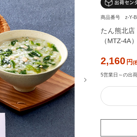
商品番号
z-Y-
たん熊北店
（MTZ-4A
2,160
円
5営業日～の出