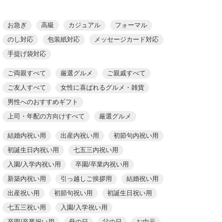
お急ぎ
高級
カジュアル
フォーマル
のし対応
包装紙対応
メッセージカード対応
手提げ袋対応
ご両親すべて
厳選グルメ
ご親戚すべて
ご友人すべて
女性に喜ばれるグルメ・雑貨
男性へのおすすめギフト
上司・年配の方向けすべて
厳選グルメ
結婚内祝い用
出産内祝い用
初節句内祝い用
初誕生日内祝い用
七五三内祝い用
入園/入学内祝い用
卒園/卒業内祝い用
新築内祝い用
引っ越しご挨拶用
結婚祝い用
出産祝い用
初節句祝い用
初誕生日祝い用
七五三祝い用
入園/入学祝い用
卒園/卒業祝い用
母の日
父の日
お中元