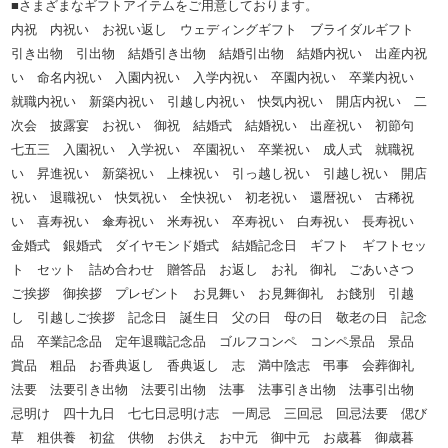
■さまざまなギフトアイテムをご用意しております。
内祝 内祝い お祝い返し ウェディングギフト ブライダルギフト
引き出物 引出物 結婚引き出物 結婚引出物 結婚内祝い 出産内祝
い 命名内祝い 入園内祝い 入学内祝い 卒園内祝い 卒業内祝い
就職内祝い 新築内祝い 引越し内祝い 快気内祝い 開店内祝い 二
次会 披露宴 お祝い 御祝 結婚式 結婚祝い 出産祝い 初節句
七五三 入園祝い 入学祝い 卒園祝い 卒業祝い 成人式 就職祝
い 昇進祝い 新築祝い 上棟祝い 引っ越し祝い 引越し祝い 開店
祝い 退職祝い 快気祝い 全快祝い 初老祝い 還暦祝い 古稀祝
い 喜寿祝い 傘寿祝い 米寿祝い 卒寿祝い 白寿祝い 長寿祝い
金婚式 銀婚式 ダイヤモンド婚式 結婚記念日 ギフト ギフトセッ
ト セット 詰め合わせ 贈答品 お返し お礼 御礼 ごあいさつ
ご挨拶 御挨拶 プレゼント お見舞い お見舞御礼 お餞別 引越
し 引越しご挨拶 記念日 誕生日 父の日 母の日 敬老の日 記念
品 卒業記念品 定年退職記念品 ゴルフコンペ コンペ景品 景品
賞品 粗品 お香典返し 香典返し 志 満中陰志 弔事 会葬御礼
法要 法要引き出物 法要引出物 法事 法事引き出物 法事引出物
忌明け 四十九日 七七日忌明け志 一周忌 三回忌 回忌法要 偲び
草 粗供養 初盆 供物 お供え お中元 御中元 お歳暮 御歳暮