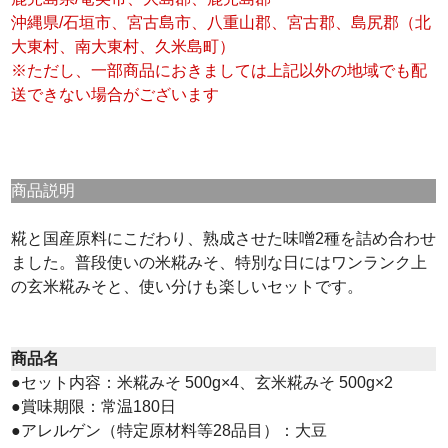
沖縄県/石垣市、宮古島市、八重山郡、宮古郡、島尻郡（北
大東村、南大東村、久米島町）
※ただし、一部商品におきましては上記以外の地域でも配
送できない場合がございます
商品説明
糀と国産原料にこだわり、熟成させた味噌2種を詰め合わせ
ました。普段使いの米糀みそ、特別な日にはワンランク上
の玄米糀みそと、使い分けも楽しいセットです。
商品名
●セット内容：米糀みそ 500g×4、玄米糀みそ 500g×2
●賞味期限：常温180日
●アレルゲン（特定原材料等28品目）：大豆