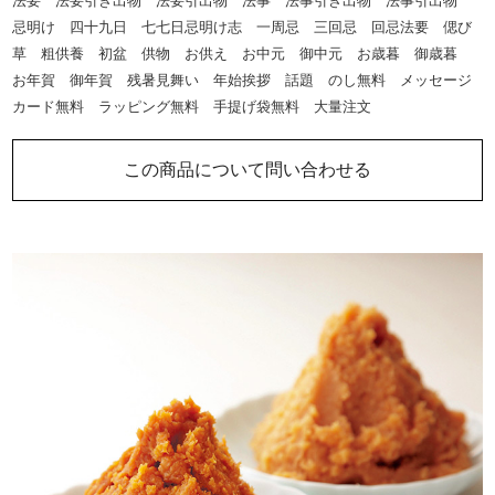
法要 法要引き出物 法要引出物 法事 法事引き出物 法事引出物
忌明け 四十九日 七七日忌明け志 一周忌 三回忌 回忌法要 偲び
草 粗供養 初盆 供物 お供え お中元 御中元 お歳暮 御歳暮
お年賀 御年賀 残暑見舞い 年始挨拶 話題 のし無料 メッセージ
カード無料 ラッピング無料 手提げ袋無料 大量注文
この商品について問い合わせる