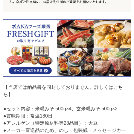
【当店では納品書を同封しておりません。詳しくは
こち
ら
】
●セット内容：米糀みそ 500g×4、玄米糀みそ 500g×2
●賞味期限：常温180日
●アレルゲン（特定原材料等28品目）：大豆
●メーカー直送品のため、のし・包装紙・メッセージカー