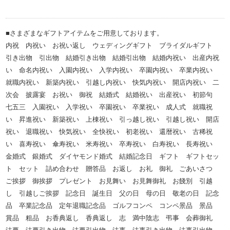
■さまざまなギフトアイテムをご用意しております。
内祝 内祝い お祝い返し ウェディングギフト ブライダルギフト
引き出物 引出物 結婚引き出物 結婚引出物 結婚内祝い 出産内祝
い 命名内祝い 入園内祝い 入学内祝い 卒園内祝い 卒業内祝い
就職内祝い 新築内祝い 引越し内祝い 快気内祝い 開店内祝い 二
次会 披露宴 お祝い 御祝 結婚式 結婚祝い 出産祝い 初節句
七五三 入園祝い 入学祝い 卒園祝い 卒業祝い 成人式 就職祝
い 昇進祝い 新築祝い 上棟祝い 引っ越し祝い 引越し祝い 開店
祝い 退職祝い 快気祝い 全快祝い 初老祝い 還暦祝い 古稀祝
い 喜寿祝い 傘寿祝い 米寿祝い 卒寿祝い 白寿祝い 長寿祝い
金婚式 銀婚式 ダイヤモンド婚式 結婚記念日 ギフト ギフトセッ
ト セット 詰め合わせ 贈答品 お返し お礼 御礼 ごあいさつ
ご挨拶 御挨拶 プレゼント お見舞い お見舞御礼 お餞別 引越
し 引越しご挨拶 記念日 誕生日 父の日 母の日 敬老の日 記念
品 卒業記念品 定年退職記念品 ゴルフコンペ コンペ景品 景品
賞品 粗品 お香典返し 香典返し 志 満中陰志 弔事 会葬御礼