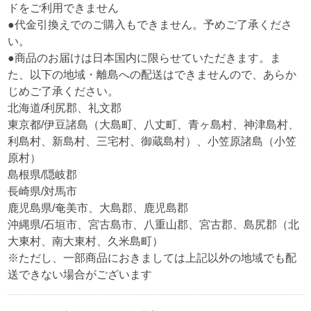
ドをご利用できません
●代金引換えでのご購入もできません。予めご了承くださ
い。
●商品のお届けは日本国内に限らせていただきます。ま
た、以下の地域・離島への配送はできませんので、あらか
じめご了承ください。
北海道/利尻郡、礼文郡
東京都/伊豆諸島（大島町、八丈町、青ヶ島村、神津島村、
利島村、新島村、三宅村、御蔵島村）、小笠原諸島（小笠
原村）
島根県/隠岐郡
長崎県/対馬市
鹿児島県/奄美市、大島郡、鹿児島郡
沖縄県/石垣市、宮古島市、八重山郡、宮古郡、島尻郡（北
大東村、南大東村、久米島町）
※ただし、一部商品におきましては上記以外の地域でも配
送できない場合がございます