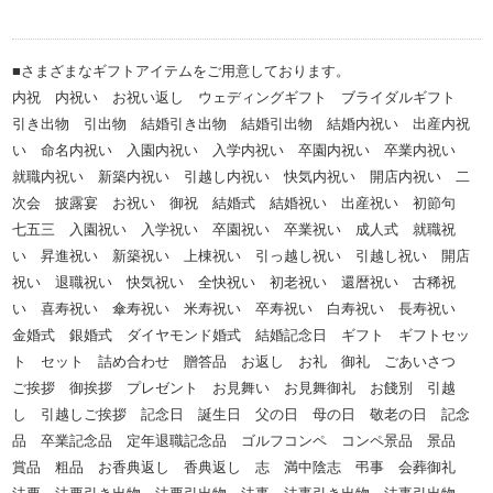
■さまざまなギフトアイテムをご用意しております。
内祝 内祝い お祝い返し ウェディングギフト ブライダルギフト
引き出物 引出物 結婚引き出物 結婚引出物 結婚内祝い 出産内祝
い 命名内祝い 入園内祝い 入学内祝い 卒園内祝い 卒業内祝い
就職内祝い 新築内祝い 引越し内祝い 快気内祝い 開店内祝い 二
次会 披露宴 お祝い 御祝 結婚式 結婚祝い 出産祝い 初節句
七五三 入園祝い 入学祝い 卒園祝い 卒業祝い 成人式 就職祝
い 昇進祝い 新築祝い 上棟祝い 引っ越し祝い 引越し祝い 開店
祝い 退職祝い 快気祝い 全快祝い 初老祝い 還暦祝い 古稀祝
い 喜寿祝い 傘寿祝い 米寿祝い 卒寿祝い 白寿祝い 長寿祝い
金婚式 銀婚式 ダイヤモンド婚式 結婚記念日 ギフト ギフトセッ
ト セット 詰め合わせ 贈答品 お返し お礼 御礼 ごあいさつ
ご挨拶 御挨拶 プレゼント お見舞い お見舞御礼 お餞別 引越
し 引越しご挨拶 記念日 誕生日 父の日 母の日 敬老の日 記念
品 卒業記念品 定年退職記念品 ゴルフコンペ コンペ景品 景品
賞品 粗品 お香典返し 香典返し 志 満中陰志 弔事 会葬御礼