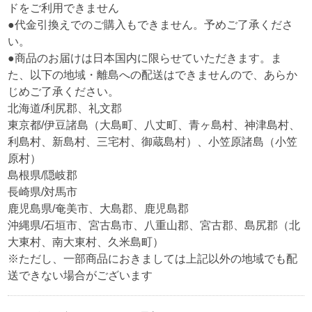
ドをご利用できません
●代金引換えでのご購入もできません。予めご了承くださ
い。
●商品のお届けは日本国内に限らせていただきます。ま
た、以下の地域・離島への配送はできませんので、あらか
じめご了承ください。
北海道/利尻郡、礼文郡
東京都/伊豆諸島（大島町、八丈町、青ヶ島村、神津島村、
利島村、新島村、三宅村、御蔵島村）、小笠原諸島（小笠
原村）
島根県/隠岐郡
長崎県/対馬市
鹿児島県/奄美市、大島郡、鹿児島郡
沖縄県/石垣市、宮古島市、八重山郡、宮古郡、島尻郡（北
大東村、南大東村、久米島町）
※ただし、一部商品におきましては上記以外の地域でも配
送できない場合がございます