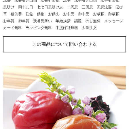
法要 法要引き出物 法要引出物 法事 法事引き出物 法事引出物
忌明け 四十九日 七七日忌明け志 一周忌 三回忌 回忌法要 偲び
草 粗供養 初盆 供物 お供え お中元 御中元 お歳暮 御歳暮
お年賀 御年賀 残暑見舞い 年始挨拶 話題 のし無料 メッセージ
カード無料 ラッピング無料 手提げ袋無料 大量注文
この商品について問い合わせる