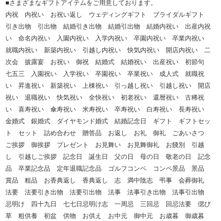
■さまざまなギフトアイテムをご用意しております。
内祝 内祝い お祝い返し ウェディングギフト ブライダルギフト
引き出物 引出物 結婚引き出物 結婚引出物 結婚内祝い 出産内祝
い 命名内祝い 入園内祝い 入学内祝い 卒園内祝い 卒業内祝い
就職内祝い 新築内祝い 引越し内祝い 快気内祝い 開店内祝い 二
次会 披露宴 お祝い 御祝 結婚式 結婚祝い 出産祝い 初節句
七五三 入園祝い 入学祝い 卒園祝い 卒業祝い 成人式 就職祝
い 昇進祝い 新築祝い 上棟祝い 引っ越し祝い 引越し祝い 開店
祝い 退職祝い 快気祝い 全快祝い 初老祝い 還暦祝い 古稀祝
い 喜寿祝い 傘寿祝い 米寿祝い 卒寿祝い 白寿祝い 長寿祝い
金婚式 銀婚式 ダイヤモンド婚式 結婚記念日 ギフト ギフトセッ
ト セット 詰め合わせ 贈答品 お返し お礼 御礼 ごあいさつ
ご挨拶 御挨拶 プレゼント お見舞い お見舞御礼 お餞別 引越
し 引越しご挨拶 記念日 誕生日 父の日 母の日 敬老の日 記念
品 卒業記念品 定年退職記念品 ゴルフコンペ コンペ景品 景品
賞品 粗品 お香典返し 香典返し 志 満中陰志 弔事 会葬御礼
法要 法要引き出物 法要引出物 法事 法事引き出物 法事引出物
忌明け 四十九日 七七日忌明け志 一周忌 三回忌 回忌法要 偲び
草 粗供養 初盆 供物 お供え お中元 御中元 お歳暮 御歳暮