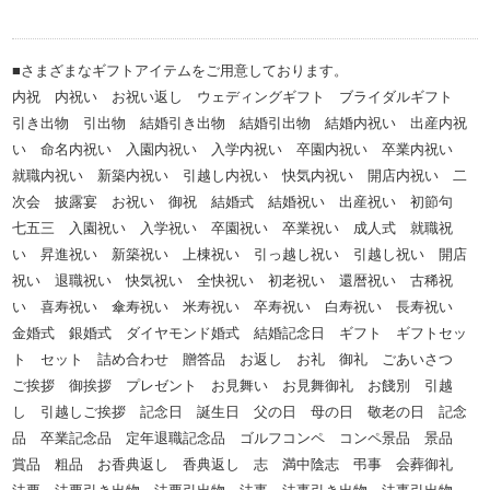
■さまざまなギフトアイテムをご用意しております。
内祝 内祝い お祝い返し ウェディングギフト ブライダルギフト
引き出物 引出物 結婚引き出物 結婚引出物 結婚内祝い 出産内祝
い 命名内祝い 入園内祝い 入学内祝い 卒園内祝い 卒業内祝い
就職内祝い 新築内祝い 引越し内祝い 快気内祝い 開店内祝い 二
次会 披露宴 お祝い 御祝 結婚式 結婚祝い 出産祝い 初節句
七五三 入園祝い 入学祝い 卒園祝い 卒業祝い 成人式 就職祝
い 昇進祝い 新築祝い 上棟祝い 引っ越し祝い 引越し祝い 開店
祝い 退職祝い 快気祝い 全快祝い 初老祝い 還暦祝い 古稀祝
い 喜寿祝い 傘寿祝い 米寿祝い 卒寿祝い 白寿祝い 長寿祝い
金婚式 銀婚式 ダイヤモンド婚式 結婚記念日 ギフト ギフトセッ
ト セット 詰め合わせ 贈答品 お返し お礼 御礼 ごあいさつ
ご挨拶 御挨拶 プレゼント お見舞い お見舞御礼 お餞別 引越
し 引越しご挨拶 記念日 誕生日 父の日 母の日 敬老の日 記念
品 卒業記念品 定年退職記念品 ゴルフコンペ コンペ景品 景品
賞品 粗品 お香典返し 香典返し 志 満中陰志 弔事 会葬御礼