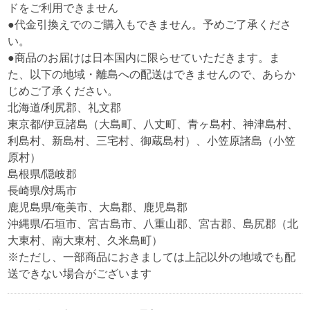
ドをご利用できません
●代金引換えでのご購入もできません。予めご了承くださ
い。
●商品のお届けは日本国内に限らせていただきます。ま
た、以下の地域・離島への配送はできませんので、あらか
じめご了承ください。
北海道/利尻郡、礼文郡
東京都/伊豆諸島（大島町、八丈町、青ヶ島村、神津島村、
利島村、新島村、三宅村、御蔵島村）、小笠原諸島（小笠
原村）
島根県/隠岐郡
長崎県/対馬市
鹿児島県/奄美市、大島郡、鹿児島郡
沖縄県/石垣市、宮古島市、八重山郡、宮古郡、島尻郡（北
大東村、南大東村、久米島町）
※ただし、一部商品におきましては上記以外の地域でも配
送できない場合がございます