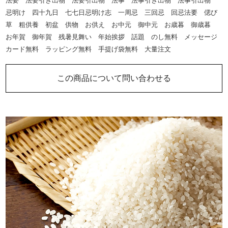
法要 法要引き出物 法要引出物 法事 法事引き出物 法事引出物
忌明け 四十九日 七七日忌明け志 一周忌 三回忌 回忌法要 偲び
草 粗供養 初盆 供物 お供え お中元 御中元 お歳暮 御歳暮
お年賀 御年賀 残暑見舞い 年始挨拶 話題 のし無料 メッセージ
カード無料 ラッピング無料 手提げ袋無料 大量注文
この商品について問い合わせる