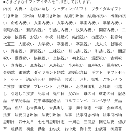
■さまざまなギフトアイテムをご用意しております。
内祝 内祝い お祝い返し ウェディングギフト ブライダルギフト
引き出物 引出物 結婚引き出物 結婚引出物 結婚内祝い 出産内祝
い 命名内祝い 入園内祝い 入学内祝い 卒園内祝い 卒業内祝い
就職内祝い 新築内祝い 引越し内祝い 快気内祝い 開店内祝い 二
次会 披露宴 お祝い 御祝 結婚式 結婚祝い 出産祝い 初節句
七五三 入園祝い 入学祝い 卒園祝い 卒業祝い 成人式 就職祝
い 昇進祝い 新築祝い 上棟祝い 引っ越し祝い 引越し祝い 開店
祝い 退職祝い 快気祝い 全快祝い 初老祝い 還暦祝い 古稀祝
い 喜寿祝い 傘寿祝い 米寿祝い 卒寿祝い 白寿祝い 長寿祝い
金婚式 銀婚式 ダイヤモンド婚式 結婚記念日 ギフト ギフトセッ
ト セット 詰め合わせ 贈答品 お返し お礼 御礼 ごあいさつ
ご挨拶 御挨拶 プレゼント お見舞い お見舞御礼 お餞別 引越
し 引越しご挨拶 記念日 誕生日 父の日 母の日 敬老の日 記念
品 卒業記念品 定年退職記念品 ゴルフコンペ コンペ景品 景品
賞品 粗品 お香典返し 香典返し 志 満中陰志 弔事 会葬御礼
法要 法要引き出物 法要引出物 法事 法事引き出物 法事引出物
忌明け 四十九日 七七日忌明け志 一周忌 三回忌 回忌法要 偲び
草 粗供養 初盆 供物 お供え お中元 御中元 お歳暮 御歳暮