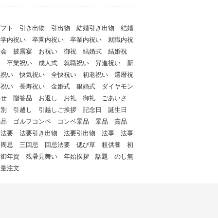
ギフト 引き出物 引出物 結婚引き出物 結婚
入学内祝い 卒園内祝い 卒業内祝い 就職内祝
次会 披露宴 お祝い 御祝 結婚式 結婚祝
い 卒業祝い 成人式 就職祝い 昇進祝い 新
職祝い 快気祝い 全快祝い 初老祝い 還暦祝
寿祝い 長寿祝い 金婚式 銀婚式 ダイヤモン
わせ 贈答品 お返し お礼 御礼 ごあいさ
餞別 引越し 引越しご挨拶 記念日 誕生日
念品 ゴルフコンペ コンペ景品 景品 賞品
 法要 法要引き出物 法要引出物 法事 法事
一周忌 三回忌 回忌法要 偲び草 粗供養 初
 御年賀 残暑見舞い 年始挨拶 話題 のし無
大量注文