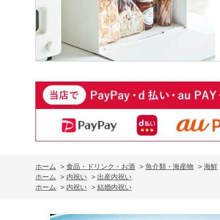
ホーム
>
食品・ドリンク・お酒
>
魚介類・海産物
>
海鮮
ホーム
>
内祝い
>
出産内祝い
ホーム
>
内祝い
>
結婚内祝い