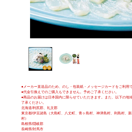
●メーカー直送品のため、のし・包装紙・メッセージカードをご利用
●代金引換えでのご購入もできません。予めご了承ください。
●商品のお届けは日本国内に限らせていただきます。また、以下の地
了承ください。
北海道/利尻郡、礼文郡
東京都/伊豆諸島（大島町、八丈町、青ヶ島村、神津島村、利島村、
村）
島根県/隠岐郡
長崎県/対馬市