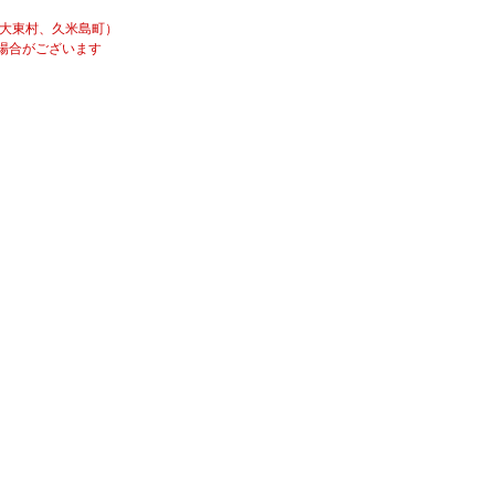
南大東村、久米島町）
場合がございます