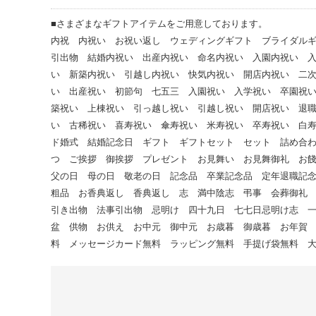
■さまざまなギフトアイテムをご用意しております。
内祝 内祝い お祝い返し ウェディングギフト ブライダル
引出物 結婚内祝い 出産内祝い 命名内祝い 入園内祝い 
い 新築内祝い 引越し内祝い 快気内祝い 開店内祝い 二
い 出産祝い 初節句 七五三 入園祝い 入学祝い 卒園祝
築祝い 上棟祝い 引っ越し祝い 引越し祝い 開店祝い 退
い 古稀祝い 喜寿祝い 傘寿祝い 米寿祝い 卒寿祝い 白
ド婚式 結婚記念日 ギフト ギフトセット セット 詰め合
つ ご挨拶 御挨拶 プレゼント お見舞い お見舞御礼 お
父の日 母の日 敬老の日 記念品 卒業記念品 定年退職記
粗品 お香典返し 香典返し 志 満中陰志 弔事 会葬御礼
引き出物 法事引出物 忌明け 四十九日 七七日忌明け志 
盆 供物 お供え お中元 御中元 お歳暮 御歳暮 お年賀
料 メッセージカード無料 ラッピング無料 手提げ袋無料 