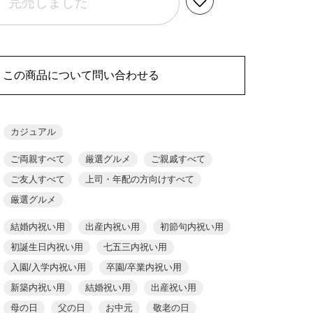
完売しました
この商品について問い合わせる
カジュアル
ご両親すべて
厳選グルメ
ご親戚すべて
ご友人すべて
上司・年配の方向けすべて
厳選グルメ
結婚内祝い用
出産内祝い用
初節句内祝い用
初誕生日内祝い用
七五三内祝い用
入園/入学内祝い用
卒園/卒業内祝い用
新築内祝い用
結婚祝い用
出産祝い用
母の日
父の日
お中元
敬老の日