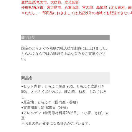
鹿児島県/奄美市、大島郡、鹿児島郡
沖縄県/石垣市、宮古島市、八重山郡、宮古郡、島尻郡（北大東村、
※ただし、一部商品におきましては上記以外の地域でも配送できない
商品説明
国産のとらふぐを熟練の職人技で刺身に仕上げました。
とらふぐならではの繊細で上品な旨みをご賞味くださ
い。
商品名
●セット内容：とらふぐ刺身 90g、とらふぐ皮湯引き
50g、とらふぐ焼ひれ 5g、ぽん酢、ねぎ、もみじおろ
し
●原産地：とらふぐ（国内産・養殖）
●賞味期限：冷凍30日（冷凍）
●アレルゲン（特定原材料等28品目）：小麦、さば、大
豆
※お皿の色が変更になる場合がございます。