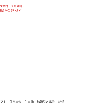
南大東村、久米島町）
場合がございます
ギフト 引き出物 引出物 結婚引き出物 結婚