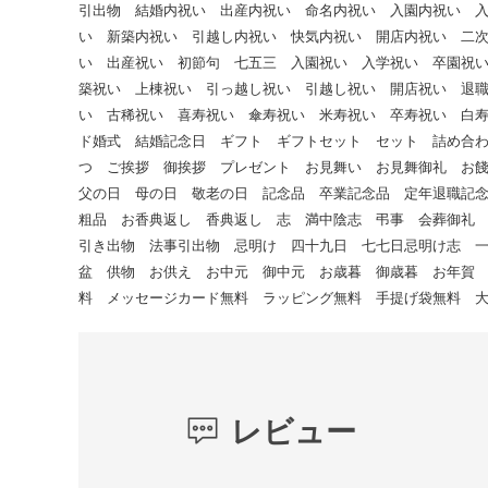
引出物 結婚内祝い 出産内祝い 命名内祝い 入園内祝い 
い 新築内祝い 引越し内祝い 快気内祝い 開店内祝い 二
い 出産祝い 初節句 七五三 入園祝い 入学祝い 卒園祝
築祝い 上棟祝い 引っ越し祝い 引越し祝い 開店祝い 退
い 古稀祝い 喜寿祝い 傘寿祝い 米寿祝い 卒寿祝い 白
ド婚式 結婚記念日 ギフト ギフトセット セット 詰め合
つ ご挨拶 御挨拶 プレゼント お見舞い お見舞御礼 お
父の日 母の日 敬老の日 記念品 卒業記念品 定年退職記
粗品 お香典返し 香典返し 志 満中陰志 弔事 会葬御礼
引き出物 法事引出物 忌明け 四十九日 七七日忌明け志 
盆 供物 お供え お中元 御中元 お歳暮 御歳暮 お年賀
料 メッセージカード無料 ラッピング無料 手提げ袋無料 
レビュー