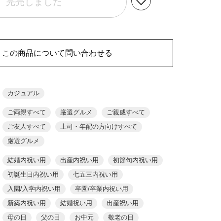
完売しました
この商品について問い合わせる
カジュアル
ご両親すべて
厳選グルメ
ご親戚すべて
ご友人すべて
上司・年配の方向けすべて
厳選グルメ
結婚内祝い用
出産内祝い用
初節句内祝い用
初誕生日内祝い用
七五三内祝い用
入園/入学内祝い用
卒園/卒業内祝い用
新築内祝い用
結婚祝い用
出産祝い用
母の日
父の日
お中元
敬老の日