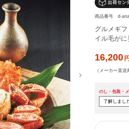
商品番号
d-an
グルメギフト 
イル毛がに
16,200
（メーカー直送
のし・包装・