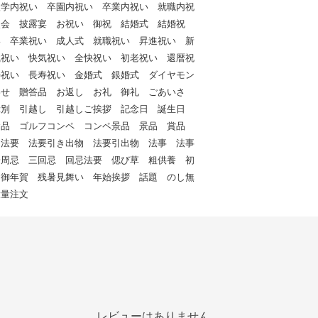
入学内祝い 卒園内祝い 卒業内祝い 就職内祝
次会 披露宴 お祝い 御祝 結婚式 結婚祝
い 卒業祝い 成人式 就職祝い 昇進祝い 新
職祝い 快気祝い 全快祝い 初老祝い 還暦祝
寿祝い 長寿祝い 金婚式 銀婚式 ダイヤモン
わせ 贈答品 お返し お礼 御礼 ごあいさ
餞別 引越し 引越しご挨拶 記念日 誕生日
念品 ゴルフコンペ コンペ景品 景品 賞品
 法要 法要引き出物 法要引出物 法事 法事
一周忌 三回忌 回忌法要 偲び草 粗供養 初
 御年賀 残暑見舞い 年始挨拶 話題 のし無
大量注文
レビューはありません。