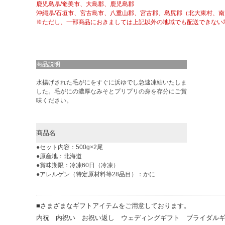
鹿児島県/奄美市、大島郡、鹿児島郡
沖縄県/石垣市、宮古島市、八重山郡、宮古郡、島尻郡（北大東村、
※ただし、一部商品におきましては上記以外の地域でも配送できない
商品説明
水揚げされた毛がにをすぐに浜ゆでし急速凍結いたしま
した。毛がにの濃厚なみそとプリプリの身を存分にご賞
味ください。
商品名
●セット内容：500g×2尾
●原産地：北海道
●賞味期限：冷凍60日（冷凍）
●アレルゲン（特定原材料等28品目）：かに
■さまざまなギフトアイテムをご用意しております。
内祝 内祝い お祝い返し ウェディングギフト ブライダル