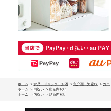
ホーム
>
食品・ドリンク・お酒
>
魚介類・海産物
>
カニ
ホーム
>
内祝い
>
出産内祝い
ホーム
>
内祝い
>
結婚内祝い