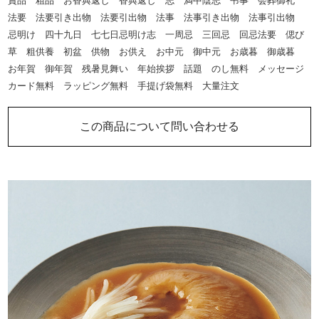
賞品 粗品 お香典返し 香典返し 志 満中陰志 弔事 会葬御礼
法要 法要引き出物 法要引出物 法事 法事引き出物 法事引出物
忌明け 四十九日 七七日忌明け志 一周忌 三回忌 回忌法要 偲び
草 粗供養 初盆 供物 お供え お中元 御中元 お歳暮 御歳暮
お年賀 御年賀 残暑見舞い 年始挨拶 話題 のし無料 メッセージ
カード無料 ラッピング無料 手提げ袋無料 大量注文
この商品について問い合わせる