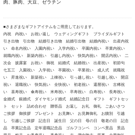
肉、豚肉、大豆、ゼラチン
■さまざまなギフトアイテムをご用意しております。
内祝 内祝い お祝い返し ウェディングギフト ブライダルギフト
引き出物 引出物 結婚引き出物 結婚引出物 結婚内祝い 出産内祝
い 命名内祝い 入園内祝い 入学内祝い 卒園内祝い 卒業内祝い
就職内祝い 新築内祝い 引越し内祝い 快気内祝い 開店内祝い 二
次会 披露宴 お祝い 御祝 結婚式 結婚祝い 出産祝い 初節句
七五三 入園祝い 入学祝い 卒園祝い 卒業祝い 成人式 就職祝
い 昇進祝い 新築祝い 上棟祝い 引っ越し祝い 引越し祝い 開店
祝い 退職祝い 快気祝い 全快祝い 初老祝い 還暦祝い 古稀祝
い 喜寿祝い 傘寿祝い 米寿祝い 卒寿祝い 白寿祝い 長寿祝い
金婚式 銀婚式 ダイヤモンド婚式 結婚記念日 ギフト ギフトセッ
ト セット 詰め合わせ 贈答品 お返し お礼 御礼 ごあいさつ
ご挨拶 御挨拶 プレゼント お見舞い お見舞御礼 お餞別 引越
し 引越しご挨拶 記念日 誕生日 父の日 母の日 敬老の日 記念
品 卒業記念品 定年退職記念品 ゴルフコンペ コンペ景品 景品