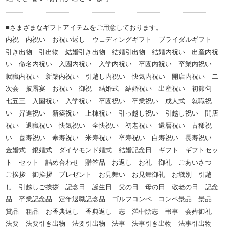
■さまざまなギフトアイテムをご用意しております。
内祝 内祝い お祝い返し ウェディングギフト ブライダルギフト
引き出物 引出物 結婚引き出物 結婚引出物 結婚内祝い 出産内祝
い 命名内祝い 入園内祝い 入学内祝い 卒園内祝い 卒業内祝い
就職内祝い 新築内祝い 引越し内祝い 快気内祝い 開店内祝い 二
次会 披露宴 お祝い 御祝 結婚式 結婚祝い 出産祝い 初節句
七五三 入園祝い 入学祝い 卒園祝い 卒業祝い 成人式 就職祝
い 昇進祝い 新築祝い 上棟祝い 引っ越し祝い 引越し祝い 開店
祝い 退職祝い 快気祝い 全快祝い 初老祝い 還暦祝い 古稀祝
い 喜寿祝い 傘寿祝い 米寿祝い 卒寿祝い 白寿祝い 長寿祝い
金婚式 銀婚式 ダイヤモンド婚式 結婚記念日 ギフト ギフトセッ
ト セット 詰め合わせ 贈答品 お返し お礼 御礼 ごあいさつ
ご挨拶 御挨拶 プレゼント お見舞い お見舞御礼 お餞別 引越
し 引越しご挨拶 記念日 誕生日 父の日 母の日 敬老の日 記念
品 卒業記念品 定年退職記念品 ゴルフコンペ コンペ景品 景品
賞品 粗品 お香典返し 香典返し 志 満中陰志 弔事 会葬御礼
法要 法要引き出物 法要引出物 法事 法事引き出物 法事引出物