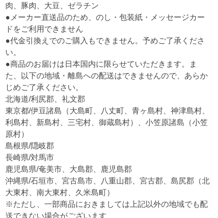
肉、豚肉、大豆、ゼラチン
●メーカー直送品のため、のし・包装紙・メッセージカー
ドをご利用できません
●代金引換えでのご購入もできません。予めご了承くださ
い。
●商品のお届けは日本国内に限らせていただきます。ま
た、以下の地域・離島への配送はできませんので、あらか
じめご了承ください。
北海道/利尻郡、礼文郡
東京都/伊豆諸島（大島町、八丈町、青ヶ島村、神津島村、
利島村、新島村、三宅村、御蔵島村）、小笠原諸島（小笠
原村）
島根県/隠岐郡
長崎県/対馬市
鹿児島県/奄美市、大島郡、鹿児島郡
沖縄県/石垣市、宮古島市、八重山郡、宮古郡、島尻郡（北
大東村、南大東村、久米島町）
※ただし、一部商品におきましては上記以外の地域でも配
送できない場合がございます