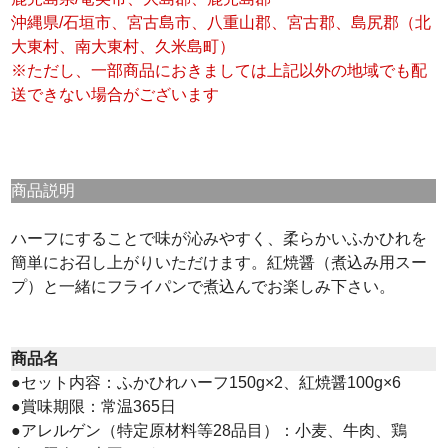
沖縄県/石垣市、宮古島市、八重山郡、宮古郡、島尻郡（北
大東村、南大東村、久米島町）
※ただし、一部商品におきましては上記以外の地域でも配
送できない場合がございます
商品説明
ハーフにすることで味が沁みやすく、柔らかいふかひれを
簡単にお召し上がりいただけます。紅焼醤（煮込み用スー
プ）と一緒にフライパンで煮込んでお楽しみ下さい。
商品名
●セット内容：ふかひれハーフ150g×2、紅焼醤100g×6
●賞味期限：常温365日
●アレルゲン（特定原材料等28品目）：小麦、牛肉、鶏