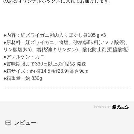
のあるオリジナルボックスに入れてお届けします。
●内容：紅ズワイガニ脚肉入りほぐし身105ｇ×3
●原材料：紅ズワイガニ、食塩、砂糖/調味料(アミノ酸等)、
リン酸塩(Na)、増粘剤(キサンタン)、酸化防止剤(亜硫酸塩)
●アレルゲン：カニ
●賞味期限まで330日以上の商品を発送
●箱サイズ：約 横14.5×縦23.9×高さ9cm
●箱重量：約 830g
レビュー