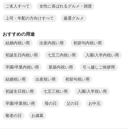
ご友人すべて
女性に喜ばれるグルメ・雑貨
上司・年配の方向けすべて
厳選グルメ
おすすめの用途
結婚内祝い用
出産内祝い用
初節句内祝い用
初誕生日内祝い用
七五三内祝い用
入園/入学内祝い用
卒園/卒業内祝い用
新築内祝い用
引っ越しご挨拶用
結婚祝い用
出産祝い用
初節句祝い用
初誕生日祝い用
七五三祝い用
入園/入学祝い用
卒園/卒業祝い用
母の日
父の日
お中元
敬老の日
お歳暮