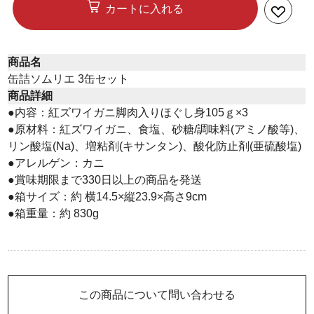
カートに入れる
商品名
缶詰ソムリエ 3缶セット
商品詳細
●内容：紅ズワイガニ脚肉入りほぐし身105ｇ×3
●原材料：紅ズワイガニ、食塩、砂糖/調味料(アミノ酸等)、
リン酸塩(Na)、増粘剤(キサンタン)、酸化防止剤(亜硫酸塩)
●アレルゲン：カニ
●賞味期限まで330日以上の商品を発送
●箱サイズ：約 横14.5×縦23.9×高さ9cm
●箱重量：約 830g
この商品について問い合わせる