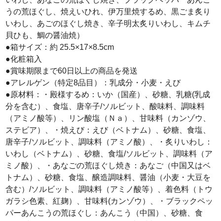
うの荒ほぐし、焼えいひれ、伊万里焼するめ、黒ごま炙り
いわし、あごのほぐし焼き、辛子明太炙りいわし、キムチ
貝ひも、鯛の醤油焼）
●箱サイズ：約 25.5×17×8.5cm
●化粧箱入
●賞味期限まで60日以上の商品を発送
●アレルゲン（特定8品目）：乳成分・小麦・えび
●原材料：・殿様するめ：いか（国産）、砂糖、乳糖(乳成
分を含む）、食塩、唐辛子/ソルビット、酸味料、調味料
（アミノ酸等）、リン酸塩（Ｎａ）、甘味料（カンゾウ、
ステビア）、・焼えび：えび（ベトナム）、砂糖、食塩、
唐辛子/ソルビット、調味料（アミノ酸）、・炙りいわし：
いわし（ベトナム）、砂糖、食塩/ソルビット、調味料（ア
ミノ酸）、・あなごの荒ほぐし焼き：あなご（中国又はベ
トナム）、砂糖、食塩、醸造調味料、醤油（小麦・大豆を
含む）/ソルビット、調味料（アミノ酸等）、着色料（トウ
ガラシ色素、紅麹）、甘味料(カンゾウ）、・ブラックペッ
パーあんこうの荒ほぐし：あんこう（中国）、砂糖、食