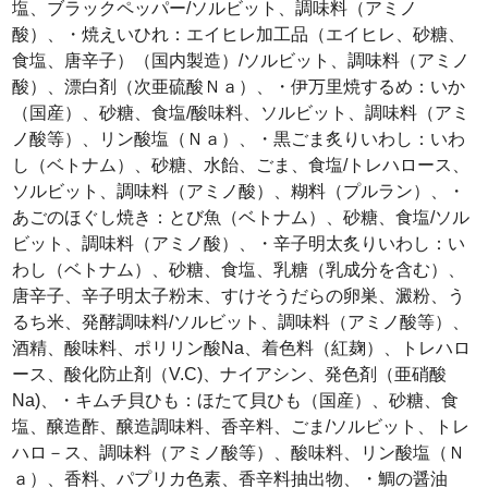
塩、ブラックペッパー/ソルビット、調味料（アミノ
酸）、・焼えいひれ：エイヒレ加工品（エイヒレ、砂糖、
食塩、唐辛子）（国内製造）/ソルビット、調味料（アミノ
酸）、漂白剤（次亜硫酸Ｎａ）、・伊万里焼するめ：いか
（国産）、砂糖、食塩/酸味料、ソルビット、調味料（アミ
ノ酸等）、リン酸塩（Ｎａ）、・黒ごま炙りいわし：いわ
し（ベトナム）、砂糖、水飴、ごま、食塩/トレハロース、
ソルビット、調味料（アミノ酸）、糊料（プルラン）、・
あごのほぐし焼き：とび魚（ベトナム）、砂糖、食塩/ソル
ビット、調味料（アミノ酸）、・辛子明太炙りいわし：い
わし（ベトナム）、砂糖、食塩、乳糖（乳成分を含む）、
唐辛子、辛子明太子粉末、すけそうだらの卵巣、澱粉、う
るち米、発酵調味料/ソルビット、調味料（アミノ酸等）、
酒精、酸味料、ポリリン酸Na、着色料（紅麹）、トレハロ
ース、酸化防止剤（V.C)、ナイアシン、発色剤（亜硝酸
Na)、・キムチ貝ひも：ほたて貝ひも（国産）、砂糖、食
塩、醸造酢、醸造調味料、香辛料、ごま/ソルビット、トレ
ハロ－ス、調味料（アミノ酸等）、酸味料、リン酸塩（Ｎ
ａ）、香料、パプリカ色素、香辛料抽出物、・鯛の醤油