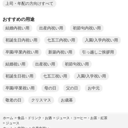
上司・年配の方向けすべて
おすすめの用途
結婚内祝い用
出産内祝い用
初節句内祝い用
初誕生日内祝い用
七五三内祝い用
入園/入学内祝い用
卒園/卒業内祝い用
新築内祝い用
引っ越しご挨拶用
結婚祝い用
出産祝い用
初節句祝い用
初誕生日祝い用
七五三祝い用
入園/入学祝い用
卒園/卒業祝い用
母の日
父の日
お中元
敬老の日
クリスマス
お歳暮
ホーム
>
食品・ドリンク・お酒
>
ジュース・コーヒー・お茶・紅茶
>
ジュース