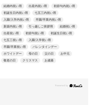
結婚内祝い用
出産内祝い用
初節句内祝い用
初誕生日内祝い用
七五三内祝い用
入園/入学内祝い用
卒園/卒業内祝い用
新築内祝い用
引っ越しご挨拶用
結婚祝い用
出産祝い用
初節句祝い用
初誕生日祝い用
七五三祝い用
入園/入学祝い用
卒園/卒業祝い用
バレンタインデー
ホワイトデー
母の日
父の日
お中元
敬老の日
クリスマス
お歳暮