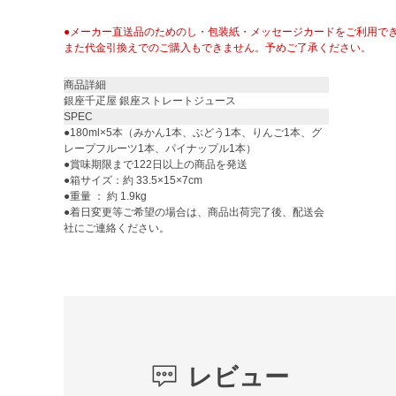
●メーカー直送品のためのし・包装紙・メッセージカードをご利用で
また代金引換えでのご購入もできません。予めご了承ください。
商品詳細
銀座千疋屋 銀座ストレートジュース
SPEC
●180ml×5本（みかん1本、ぶどう1本、りんご1本、グ
レープフルーツ1本、パイナップル1本）
●賞味期限まで122日以上の商品を発送
●箱サイズ：約 33.5×15×7cm
●重量 ： 約 1.9kg
●着日変更等ご希望の場合は、商品出荷完了後、配送会
社にご連絡ください。
レビュー