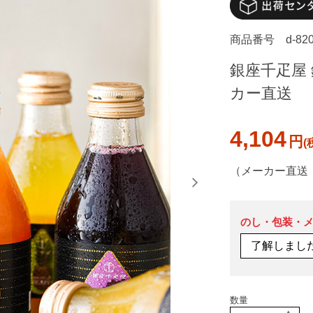
商品番号
d-82
銀座千疋屋
カー直送
4,104
円
（メーカー直送
のし・包装・