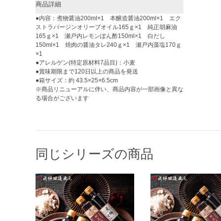
商品詳細
●内容：煮物醤油200ml×1 本醸造醤油200ml×1 エク
ストラバージンオリーブオイル165ｇ×1 純正胡麻油
165ｇ×1 瀬戸内レモンぽん酢150ml×1 白だし
150ml×1 焼肉の醤油タレ240ｇ×1 瀬戸内藻塩170ｇ
×1
●アレルゲン(特定原材料7品目)：小麦
●賞味期限まで120日以上の商品を発送
●箱サイズ：約 43.5×25×6.5cm
※商品リニューアルに伴い、商品内容が一部画像と異な
る場合がございます
同じシリーズの商品