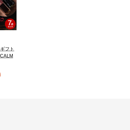
料ギフト
 CALM
料