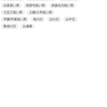
出産祝い用
初節句祝い用
初誕生日祝い用
七五三祝い用
入園/入学祝い用
卒園/卒業祝い用
母の日
父の日
お中元
敬老の日
お歳暮