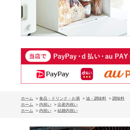
ホーム
>
食品・ドリンク・お酒
>
油・調味料
>
調味料
ホーム
>
内祝い
>
出産内祝い
ホーム
>
内祝い
>
結婚内祝い