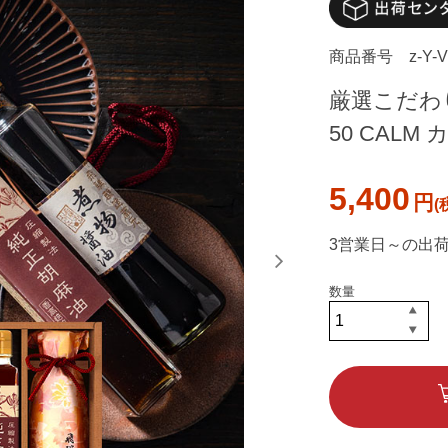
商品番号
z-Y-V
厳選こだわり
50 CALM
5,400
円
3営業日～の出