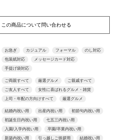
この商品について問い合わせる
お急ぎ
カジュアル
フォーマル
のし対応
包装紙対応
メッセージカード対応
手提げ袋対応
ご両親すべて
厳選グルメ
ご親戚すべて
ご友人すべて
女性に喜ばれるグルメ・雑貨
上司・年配の方向けすべて
厳選グルメ
結婚内祝い用
出産内祝い用
初節句内祝い用
初誕生日内祝い用
七五三内祝い用
入園/入学内祝い用
卒園/卒業内祝い用
新築内祝い用
引っ越しご挨拶用
結婚祝い用