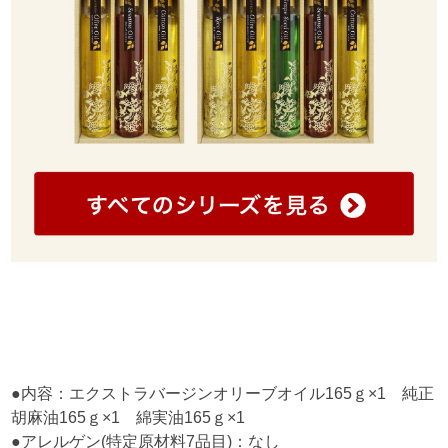
●内容：エクストラバージンオリーブオイル165ｇ×1 純正
胡麻油165ｇ×1 綿実油165ｇ×1
●アレルゲン(特定原材料7品目)：なし