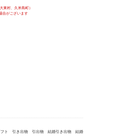
南大東村、久米島町）
場合がございます
ギフト 引き出物 引出物 結婚引き出物 結婚