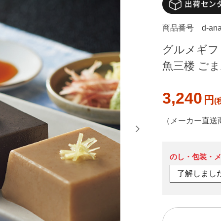
商品番号
d-an
グルメギフト 
魚三楼 ごま
3,240
円
（メーカー直送
のし・包装・