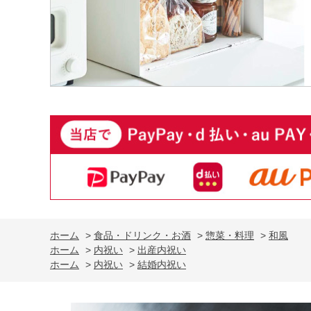
ホーム
>
食品・ドリンク・お酒
>
惣菜・料理
>
和風
ホーム
>
内祝い
>
出産内祝い
ホーム
>
内祝い
>
結婚内祝い