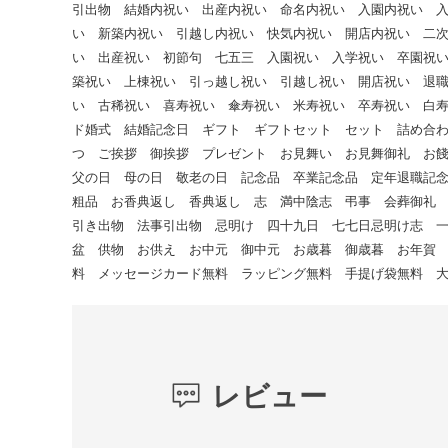
引出物 結婚内祝い 出産内祝い 命名内祝い 入園内祝い 
い 新築内祝い 引越し内祝い 快気内祝い 開店内祝い 二
い 出産祝い 初節句 七五三 入園祝い 入学祝い 卒園祝
築祝い 上棟祝い 引っ越し祝い 引越し祝い 開店祝い 退
い 古稀祝い 喜寿祝い 傘寿祝い 米寿祝い 卒寿祝い 白
ド婚式 結婚記念日 ギフト ギフトセット セット 詰め合
つ ご挨拶 御挨拶 プレゼント お見舞い お見舞御礼 お
父の日 母の日 敬老の日 記念品 卒業記念品 定年退職記
粗品 お香典返し 香典返し 志 満中陰志 弔事 会葬御礼
引き出物 法事引出物 忌明け 四十九日 七七日忌明け志 
盆 供物 お供え お中元 御中元 お歳暮 御歳暮 お年賀
料 メッセージカード無料 ラッピング無料 手提げ袋無料 
レビュー