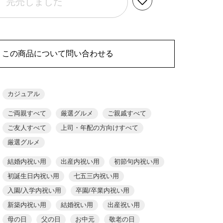
完売しました
この商品について問い合わせる
カジュアル
ご両親すべて
厳選グルメ
ご親戚すべて
ご友人すべて
上司・年配の方向けすべて
厳選グルメ
結婚内祝い用
出産内祝い用
初節句内祝い用
初誕生日内祝い用
七五三内祝い用
入園/入学内祝い用
卒園/卒業内祝い用
新築内祝い用
結婚祝い用
出産祝い用
母の日
父の日
お中元
敬老の日