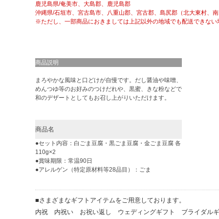
鹿児島県/奄美市、大島郡、鹿児島郡
沖縄県/石垣市、宮古島市、八重山郡、宮古郡、島尻郡（北大東村、
※ただし、一部商品におきましては上記以外の地域でも配送できない
商品説明
まろやかな風味と口どけが自慢です。だし醤油や味噌、
めんつゆ等のお好みのつけだれや、黒蜜、きな粉などで
和のデザートとしてもお召し上がりいただけます。
商品名
●セット内容：白ごま豆腐・黒ごま豆腐・金ごま豆腐 各
110g×2
●賞味期限：常温90日
●アレルゲン（特定原材料等28品目）：ごま
■さまざまなギフトアイテムをご用意しております。
内祝 内祝い お祝い返し ウェディングギフト ブライダル