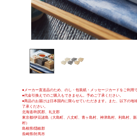
●メーカー直送品のため、のし・包装紙・メッセージカードをご利用
●代金引換えでのご購入もできません。予めご了承ください。
●商品のお届けは日本国内に限らせていただきます。また、以下の地
了承ください。
北海道/利尻郡、礼文郡
東京都/伊豆諸島（大島町、八丈町、青ヶ島村、神津島村、利島村、
村）
島根県/隠岐郡
長崎県/対馬市