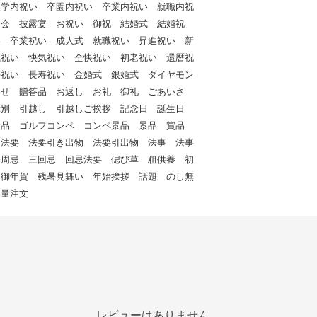
入学内祝い 卒園内祝い 卒業内祝い 就職内祝
次会 披露宴 お祝い 御祝 結婚式 結婚祝
い 卒業祝い 成人式 就職祝い 昇進祝い 新
職祝い 快気祝い 全快祝い 初老祝い 還暦祝
寿祝い 長寿祝い 金婚式 銀婚式 ダイヤモン
わせ 贈答品 お返し お礼 御礼 ごあいさ
餞別 引越し 引越しご挨拶 記念日 誕生日
念品 ゴルフコンペ コンペ景品 景品 賞品
 法要 法要引き出物 法要引出物 法事 法事
一周忌 三回忌 回忌法要 偲び草 粗供養 初
 御年賀 残暑見舞い 年始挨拶 話題 のし無
大量注文
レビューはありません。