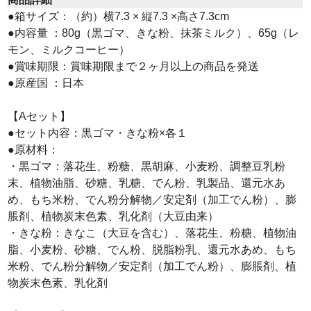
●箱サイズ：（約）横7.3 × 縦7.3 ×高さ7.3cm
●内容量 ：80g（黒ゴマ、きな粉、抹茶ミルク）、65g（レ
モン、ミルクコーヒー）
●賞味期限：賞味期限まで２ヶ月以上の商品を発送
●原産国 ：日本
【Aセット】
●セット内容：黒ゴマ・きな粉×各１
●原材料：
・黒ゴマ：落花生、粉糖、黒胡麻、小麦粉、調整豆乳粉
末、植物油脂、砂糖、乳糖、でん粉、乳製品、還元水あ
め、もち米粉、でん粉分解物／安定剤（加工でん粉）、膨
脹剤、植物炭末色素、乳化剤（大豆由来）
・きな粉：きなこ（大豆を含む）、落花生、粉糖、植物油
脂、小麦粉、砂糖、でん粉、脱脂粉乳、還元水あめ、もち
米粉、でん粉分解物／安定剤（加工でん粉）、膨脹剤、植
物炭末色素、乳化剤