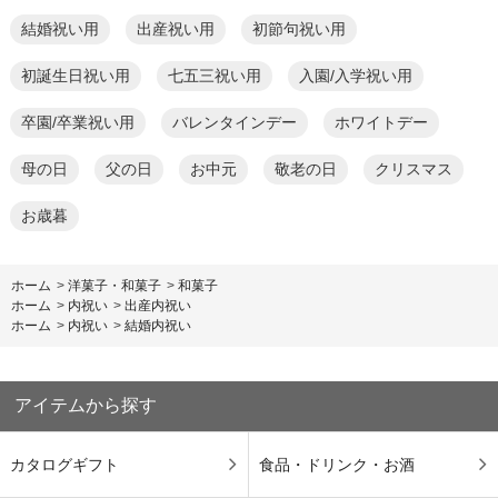
結婚祝い用
出産祝い用
初節句祝い用
初誕生日祝い用
七五三祝い用
入園/入学祝い用
卒園/卒業祝い用
バレンタインデー
ホワイトデー
母の日
父の日
お中元
敬老の日
クリスマス
お歳暮
ホーム
>
洋菓子・和菓子
>
和菓子
ホーム
>
内祝い
>
出産内祝い
ホーム
>
内祝い
>
結婚内祝い
アイテムから探す
カタログギフト
食品・ドリンク・お酒