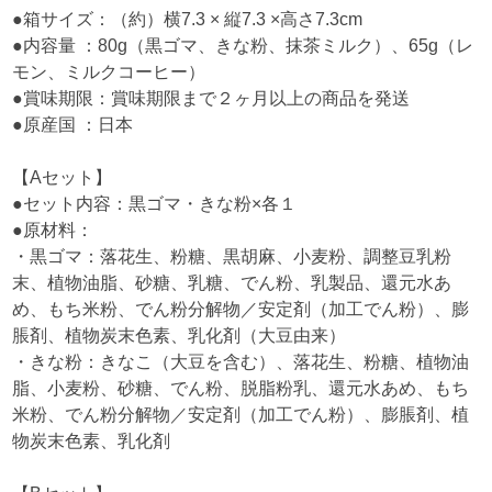
●箱サイズ：（約）横7.3 × 縦7.3 ×高さ7.3cm
●内容量 ：80g（黒ゴマ、きな粉、抹茶ミルク）、65g（レ
モン、ミルクコーヒー）
●賞味期限：賞味期限まで２ヶ月以上の商品を発送
●原産国 ：日本
【Aセット】
●セット内容：黒ゴマ・きな粉×各１
●原材料：
・黒ゴマ：落花生、粉糖、黒胡麻、小麦粉、調整豆乳粉
末、植物油脂、砂糖、乳糖、でん粉、乳製品、還元水あ
め、もち米粉、でん粉分解物／安定剤（加工でん粉）、膨
脹剤、植物炭末色素、乳化剤（大豆由来）
・きな粉：きなこ（大豆を含む）、落花生、粉糖、植物油
脂、小麦粉、砂糖、でん粉、脱脂粉乳、還元水あめ、もち
米粉、でん粉分解物／安定剤（加工でん粉）、膨脹剤、植
物炭末色素、乳化剤