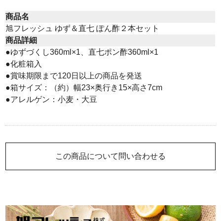
商品名
旭フレッシュ ゆず＆直七 ぽん酢２本セット
商品詳細
●ゆずづくし360ml×1、直七ポン酢360ml×1
●化粧箱入
●賞味期限まで120日以上の商品を発送
●箱サイズ：（約）幅23×奥行き15×高さ7cm
●アレルゲン：小麦・大豆
この商品について問い合わせる