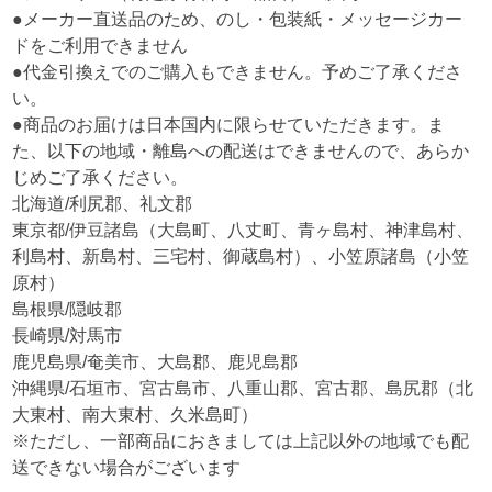
●メーカー直送品のため、のし・包装紙・メッセージカー
ドをご利用できません
●代金引換えでのご購入もできません。予めご了承くださ
い。
●商品のお届けは日本国内に限らせていただきます。ま
た、以下の地域・離島への配送はできませんので、あらか
じめご了承ください。
北海道/利尻郡、礼文郡
東京都/伊豆諸島（大島町、八丈町、青ヶ島村、神津島村、
利島村、新島村、三宅村、御蔵島村）、小笠原諸島（小笠
原村）
島根県/隠岐郡
長崎県/対馬市
鹿児島県/奄美市、大島郡、鹿児島郡
沖縄県/石垣市、宮古島市、八重山郡、宮古郡、島尻郡（北
大東村、南大東村、久米島町）
※ただし、一部商品におきましては上記以外の地域でも配
送できない場合がございます