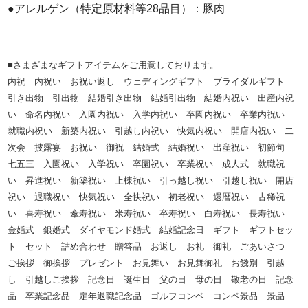
●アレルゲン（特定原材料等28品目）：豚肉
■さまざまなギフトアイテムをご用意しております。
内祝 内祝い お祝い返し ウェディングギフト ブライダルギフト
引き出物 引出物 結婚引き出物 結婚引出物 結婚内祝い 出産内祝
い 命名内祝い 入園内祝い 入学内祝い 卒園内祝い 卒業内祝い
就職内祝い 新築内祝い 引越し内祝い 快気内祝い 開店内祝い 二
次会 披露宴 お祝い 御祝 結婚式 結婚祝い 出産祝い 初節句
七五三 入園祝い 入学祝い 卒園祝い 卒業祝い 成人式 就職祝
い 昇進祝い 新築祝い 上棟祝い 引っ越し祝い 引越し祝い 開店
祝い 退職祝い 快気祝い 全快祝い 初老祝い 還暦祝い 古稀祝
い 喜寿祝い 傘寿祝い 米寿祝い 卒寿祝い 白寿祝い 長寿祝い
金婚式 銀婚式 ダイヤモンド婚式 結婚記念日 ギフト ギフトセッ
ト セット 詰め合わせ 贈答品 お返し お礼 御礼 ごあいさつ
ご挨拶 御挨拶 プレゼント お見舞い お見舞御礼 お餞別 引越
し 引越しご挨拶 記念日 誕生日 父の日 母の日 敬老の日 記念
品 卒業記念品 定年退職記念品 ゴルフコンペ コンペ景品 景品