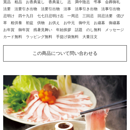
賞品 粗品 お香典返し 香典返し 志 満中陰志 弔事 会葬御礼
法要 法要引き出物 法要引出物 法事 法事引き出物 法事引出物
忌明け 四十九日 七七日忌明け志 一周忌 三回忌 回忌法要 偲び
草 粗供養 初盆 供物 お供え お中元 御中元 お歳暮 御歳暮
お年賀 御年賀 残暑見舞い 年始挨拶 話題 のし無料 メッセージ
カード無料 ラッピング無料 手提げ袋無料 大量注文
この商品について問い合わせる