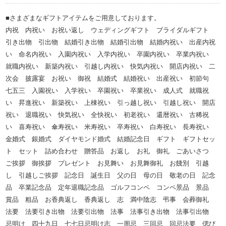
■さまざまなギフトアイテムをご用意しております。
内祝 内祝い お祝い返し ウェディングギフト ブライダルギフト
引き出物 引出物 結婚引き出物 結婚引出物 結婚内祝い 出産内祝
い 命名内祝い 入園内祝い 入学内祝い 卒園内祝い 卒業内祝い
就職内祝い 新築内祝い 引越し内祝い 快気内祝い 開店内祝い 二
次会 披露宴 お祝い 御祝 結婚式 結婚祝い 出産祝い 初節句
七五三 入園祝い 入学祝い 卒園祝い 卒業祝い 成人式 就職祝
い 昇進祝い 新築祝い 上棟祝い 引っ越し祝い 引越し祝い 開店
祝い 退職祝い 快気祝い 全快祝い 初老祝い 還暦祝い 古稀祝
い 喜寿祝い 傘寿祝い 米寿祝い 卒寿祝い 白寿祝い 長寿祝い
金婚式 銀婚式 ダイヤモンド婚式 結婚記念日 ギフト ギフトセッ
ト セット 詰め合わせ 贈答品 お返し お礼 御礼 ごあいさつ
ご挨拶 御挨拶 プレゼント お見舞い お見舞御礼 お餞別 引越
し 引越しご挨拶 記念日 誕生日 父の日 母の日 敬老の日 記念
品 卒業記念品 定年退職記念品 ゴルフコンペ コンペ景品 景品
賞品 粗品 お香典返し 香典返し 志 満中陰志 弔事 会葬御礼
法要 法要引き出物 法要引出物 法事 法事引き出物 法事引出物
忌明け 四十九日 七七日忌明け志 一周忌 三回忌 回忌法要 偲び