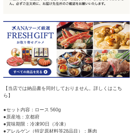
【当店では納品書を同封しておりません。詳しくは
こち
ら
】
●セット内容：ロース 560g
●原産地：京都府
●賞味期限：冷凍90日（冷凍）
●アレルゲン（特定原材料等28品目）：豚肉