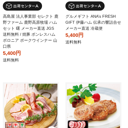
高島屋 法人事業部 セレクト 鹿
グルメギフト ANA’s FRESH
野ファーム 鹿野高原牧場 ハム
GIFT 伊藤ハム 伝承の響詰合せ
セット 曙 メーカー直送 JGS
メーカー直送 冷蔵便
送料無料 / 焼豚 ボンレスハム
5,400円
ボロニア ポークウインナー 山
送料無料
口県
5,400円
送料無料