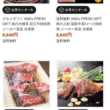
グルメギフト ANA’s FRESH
送料無料 ANA’s FRESH GIFT
GIFT 肉の大橋亭 近江牛焼肉用
肉の上杉 福島牛肩ロース焼肉
メーカー直送 冷凍便
用 メーカー直送 冷凍便
8,640円
8,640円
送料無料
送料無料