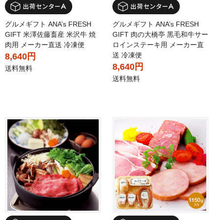
グルメギフト ANA’s FRESH
グルメギフト ANA’s FRESH
GIFT 米澤佐藤畜産 米沢牛 焼
GIFT 肉の大橋亭 黒毛和牛サー
肉用 メーカー直送 冷凍便
ロインステーキ用 メーカー直
送 冷凍便
8,640円
8,640円
送料無料
送料無料