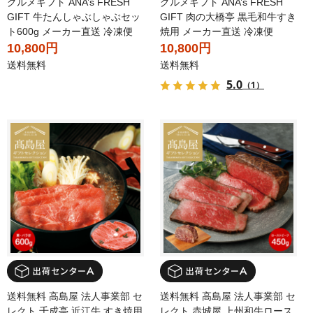
グルメギフト ANA’s FRESH
グルメギフト ANA’s FRESH
GIFT 牛たんしゃぶしゃぶセッ
GIFT 肉の大橋亭 黒毛和牛すき
ト600g メーカー直送 冷凍便
焼用 メーカー直送 冷凍便
10,800円
10,800円
送料無料
送料無料
5.0
（1）
送料無料 高島屋 法人事業部 セ
送料無料 高島屋 法人事業部 セ
レクト 千成亭 近江牛 すき焼用
レクト 赤城屋 上州和牛ロース