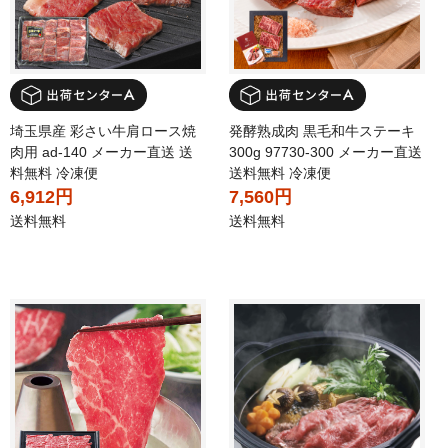
埼玉県産 彩さい牛肩ロース焼
発酵熟成肉 黒毛和牛ステーキ
肉用 ad-140 メーカー直送 送
300g 97730-300 メーカー直送
料無料 冷凍便
送料無料 冷凍便
6,912円
7,560円
送料無料
送料無料