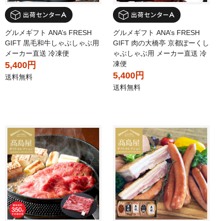
グルメギフト ANA’s FRESH
グルメギフト ANA’s FRESH
GIFT 黒毛和牛しゃぶしゃぶ用
GIFT 肉の大橋亭 京都ぽーくし
メーカー直送 冷凍便
ゃぶしゃぶ用 メーカー直送 冷
凍便
5,400円
5,400円
送料無料
送料無料