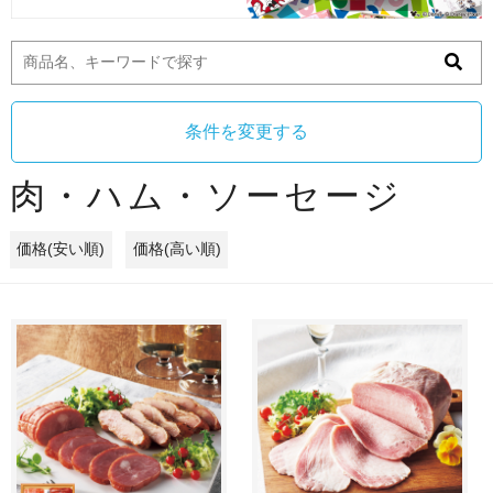
条件を変更する
肉・ハム・ソーセージ
価格(安い順)
価格(高い順)