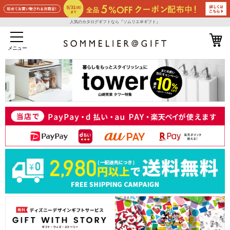
人気のカタログギフトなら『ソムリエ＠ギフト』
メニュー