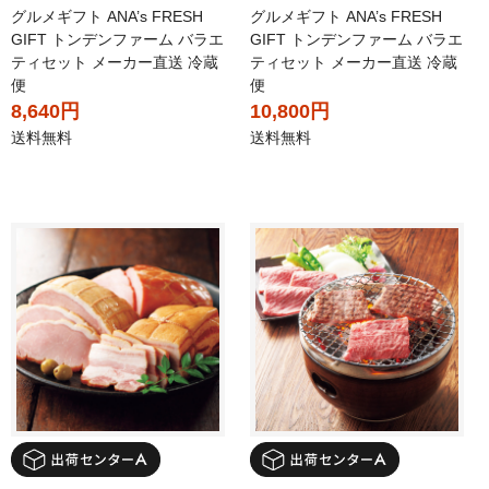
グルメギフト ANA’s FRESH
グルメギフト ANA’s FRESH
GIFT トンデンファーム バラエ
GIFT トンデンファーム バラエ
ティセット メーカー直送 冷蔵
ティセット メーカー直送 冷蔵
便
便
8,640円
10,800円
送料無料
送料無料