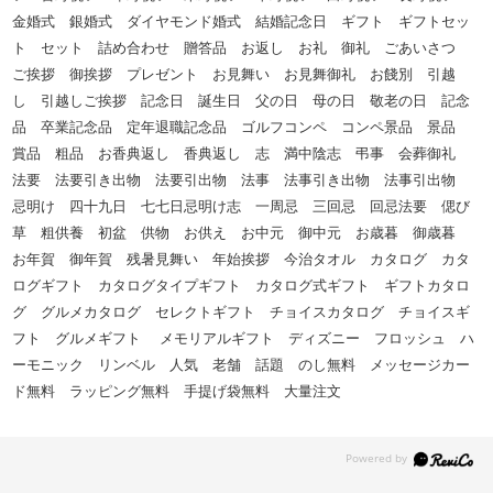
金婚式 銀婚式 ダイヤモンド婚式 結婚記念日 ギフト ギフトセッ
ト セット 詰め合わせ 贈答品 お返し お礼 御礼 ごあいさつ
ご挨拶 御挨拶 プレゼント お見舞い お見舞御礼 お餞別 引越
し 引越しご挨拶 記念日 誕生日 父の日 母の日 敬老の日 記念
品 卒業記念品 定年退職記念品 ゴルフコンペ コンペ景品 景品
賞品 粗品 お香典返し 香典返し 志 満中陰志 弔事 会葬御礼
法要 法要引き出物 法要引出物 法事 法事引き出物 法事引出物
忌明け 四十九日 七七日忌明け志 一周忌 三回忌 回忌法要 偲び
草 粗供養 初盆 供物 お供え お中元 御中元 お歳暮 御歳暮
お年賀 御年賀 残暑見舞い 年始挨拶 今治タオル カタログ カタ
ログギフト カタログタイプギフト カタログ式ギフト ギフトカタロ
グ グルメカタログ セレクトギフト チョイスカタログ チョイスギ
フト グルメギフト メモリアルギフト ディズニー フロッシュ ハ
ーモニック リンベル 人気 老舗 話題 のし無料 メッセージカー
ド無料 ラッピング無料 手提げ袋無料 大量注文