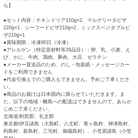
ら
】
●セット内容：チキンドリア110g×2、マルゲリータピザ
220g×1、シーフードピザ210g×2、ミックスベジタブルピ
ザ210g×1
●賞味期限：冷凍90日（冷凍）
●アレルゲン（特定原材料等28品目）：卵、乳、小麦、え
び、かに、牛肉、鶏肉、豚肉、大豆、ゼラチン
●メーカー直送品のため、のし・包装紙・メッセージカー
ドをご利用できません
●代金引換えでのご購入もできません。予めご了承くださ
い。
●商品のお届けは日本国内に限らせていただきます。ま
た、以下の地域・離島への配送はできませんので、あらか
じめご了承ください。
北海道/利尻郡、礼文郡
東京都/伊豆諸島（大島町、八丈町、青ヶ島村、神津島村、
利島村、新島村、三宅村、御蔵島村）、小笠原諸島（小笠