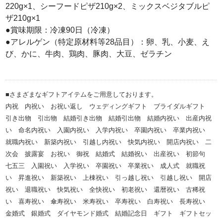
220g×1、シーフードピザ210g×2、ミックスベジタブルピ
ザ210g×1
●賞味期限：冷凍90日（冷凍）
●アレルゲン（特定原材料等28品目）：卵、乳、小麦、え
び、かに、牛肉、鶏肉、豚肉、大豆、ゼラチン
■さまざまなギフトアイテムをご用意しております。
内祝 内祝い お祝い返し ウェディングギフト ブライダルギフト
引き出物 引出物 結婚引き出物 結婚引出物 結婚内祝い 出産内祝
い 命名内祝い 入園内祝い 入学内祝い 卒園内祝い 卒業内祝い
就職内祝い 新築内祝い 引越し内祝い 快気内祝い 開店内祝い 二
次会 披露宴 お祝い 御祝 結婚式 結婚祝い 出産祝い 初節句
七五三 入園祝い 入学祝い 卒園祝い 卒業祝い 成人式 就職祝
い 昇進祝い 新築祝い 上棟祝い 引っ越し祝い 引越し祝い 開店
祝い 退職祝い 快気祝い 全快祝い 初老祝い 還暦祝い 古稀祝
い 喜寿祝い 傘寿祝い 米寿祝い 卒寿祝い 白寿祝い 長寿祝い
金婚式 銀婚式 ダイヤモンド婚式 結婚記念日 ギフト ギフトセッ