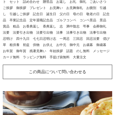
ト セット 詰め合わせ 贈答品 お返し お礼 御礼 ごあいさつ
ご挨拶 御挨拶 プレゼント お見舞い お見舞御礼 お餞別 引越
し 引越しご挨拶 記念日 誕生日 父の日 母の日 敬老の日 記念
品 卒業記念品 定年退職記念品 ゴルフコンペ コンペ景品 景品
賞品 粗品 お香典返し 香典返し 志 満中陰志 弔事 会葬御礼
法要 法要引き出物 法要引出物 法事 法事引き出物 法事引出物
忌明け 四十九日 七七日忌明け志 一周忌 三回忌 回忌法要 偲び
草 粗供養 初盆 供物 お供え お中元 御中元 お歳暮 御歳暮
お年賀 御年賀 残暑見舞い 年始挨拶 話題 のし無料 メッセージ
カード無料 ラッピング無料 手提げ袋無料 大量注文
この商品について問い合わせる