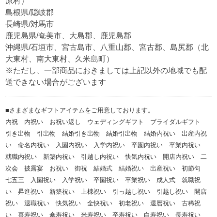
原村）
島根県/隠岐郡
長崎県/対馬市
鹿児島県/奄美市、大島郡、鹿児島郡
沖縄県/石垣市、宮古島市、八重山郡、宮古郡、島尻郡（北
大東村、南大東村、久米島町）
※ただし、一部商品におきましては上記以外の地域でも配
送できない場合がございます
■さまざまなギフトアイテムをご用意しております。
内祝 内祝い お祝い返し ウェディングギフト ブライダルギフト
引き出物 引出物 結婚引き出物 結婚引出物 結婚内祝い 出産内祝
い 命名内祝い 入園内祝い 入学内祝い 卒園内祝い 卒業内祝い
就職内祝い 新築内祝い 引越し内祝い 快気内祝い 開店内祝い 二
次会 披露宴 お祝い 御祝 結婚式 結婚祝い 出産祝い 初節句
七五三 入園祝い 入学祝い 卒園祝い 卒業祝い 成人式 就職祝
い 昇進祝い 新築祝い 上棟祝い 引っ越し祝い 引越し祝い 開店
祝い 退職祝い 快気祝い 全快祝い 初老祝い 還暦祝い 古稀祝
い 喜寿祝い 傘寿祝い 米寿祝い 卒寿祝い 白寿祝い 長寿祝い