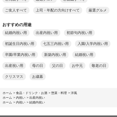
ご友人すべて
上司・年配の方向けすべて
厳選グルメ
おすすめの用途
結婚内祝い用
出産内祝い用
初節句内祝い用
初誕生日内祝い用
七五三内祝い用
入園/入学内祝い用
卒園/卒業内祝い用
新築内祝い用
結婚祝い用
出産祝い用
母の日
父の日
お中元
敬老の日
クリスマス
お歳暮
ホーム
>
食品・ドリンク・お酒
>
惣菜・料理
>
洋風
ホーム
>
内祝い
>
出産内祝い
ホーム
>
内祝い
>
結婚内祝い