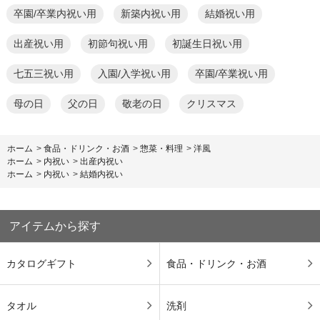
卒園/卒業内祝い用
新築内祝い用
結婚祝い用
出産祝い用
初節句祝い用
初誕生日祝い用
七五三祝い用
入園/入学祝い用
卒園/卒業祝い用
母の日
父の日
敬老の日
クリスマス
ホーム
>
食品・ドリンク・お酒
>
惣菜・料理
>
洋風
ホーム
>
内祝い
>
出産内祝い
ホーム
>
内祝い
>
結婚内祝い
アイテムから探す
カタログギフト
食品・ドリンク・お酒
タオル
洗剤