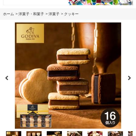
ホーム
>
洋菓子・和菓子
>
洋菓子
>
クッキー