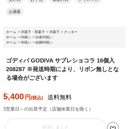
お歳暮
ホーム
>
洋菓子・和菓子
>
洋菓子
>
クッキー
ホーム
>
内祝い
>
出産内祝い
ホーム
>
内祝い
>
結婚内祝い
ゴディバ GODIVA サブレショコラ 16個入
208287 ※発送時期により、リボン無しとな
る場合がございます
5,400
円
送料無料
3営業日～の出荷予定（店舗休業日を除く）
完売しました