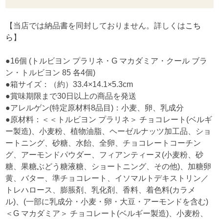
【当店では納品書を同封しておりません。詳しくは
こち
ら
】
●16個 (トルビヨン プラリネ・G マカダミア・クール ブラ
ン・トルビヨン 85 各4個)
●箱サイズ：（約）33.4×14.1×5.3cm
●賞味期限まで30日以上の商品を発送
●アレルゲン(特定原材料8品目)：小麦、卵、乳成分
●原材料：＜＜トルビヨン プラリネ＞ チョコレート(ベルギ
ー製造)、小麦粉、植物油脂、ヘーゼルナッツ加工品、ショ
ートニング、砂糖、水飴、全卵、チョコレートコーチン
グ、アーモンドパウダー、フィアンティーヌ(小麦粉、砂
糖、果糖ぶどう糖液糖、ショートニング、その他)、加糖卵
黄、バター、準チョコレート、イソマルトデキストリン／
トレハロース、膨脹剤、乳化剤、香料、着色料(カラメ
ル)、(一部に乳成分・小麦・卵・大豆・アーモンドを含む)
＜G マカダミア＞ チョコレート(ベルギー製造)、小麦粉、