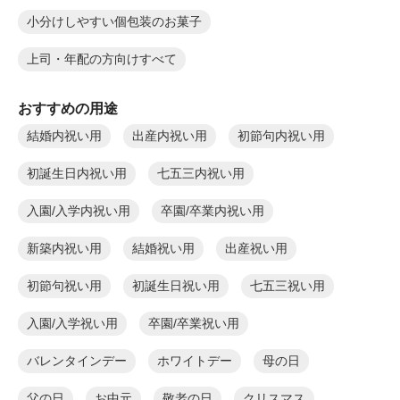
小分けしやすい個包装のお菓子
上司・年配の方向けすべて
おすすめの用途
結婚内祝い用
出産内祝い用
初節句内祝い用
初誕生日内祝い用
七五三内祝い用
入園/入学内祝い用
卒園/卒業内祝い用
新築内祝い用
結婚祝い用
出産祝い用
初節句祝い用
初誕生日祝い用
七五三祝い用
入園/入学祝い用
卒園/卒業祝い用
バレンタインデー
ホワイトデー
母の日
父の日
お中元
敬老の日
クリスマス