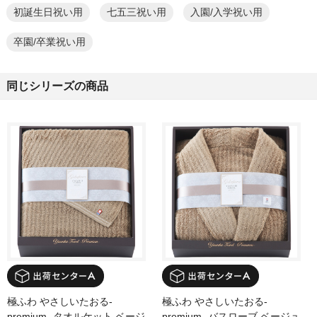
初誕生日祝い用
七五三祝い用
入園/入学祝い用
卒園/卒業祝い用
同じシリーズの商品
極ふわ やさしいたおる‐
極ふわ やさしいたおる‐
premium‐ タオルケット ベージ
premium‐ バスローブ ベージュ