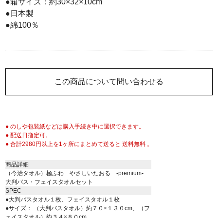
●箱サイズ：約30×32×10cm
●日本製
●綿100％
この商品について問い合わせる
● のしや包装紙などは購入手続き中に選択できます。
● 配送日指定可。
● 合計2980円以上を1ヶ所にまとめて送ると 送料無料 。
商品詳細
（今治タオル）極ふわ やさしいたおる -premium-
大判バス・フェイスタオルセット
SPEC
●大判バスタオル１枚、フェイスタオル１枚
●サイズ： （大判バスタオル）約７０×１３０cm、（フ
ェイスタオル）約３４×８０cm