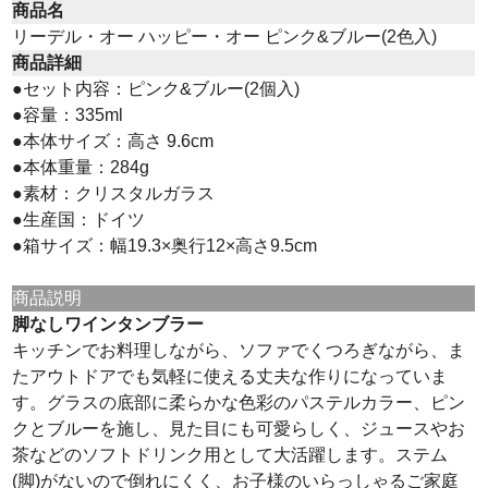
商品名
リーデル・オー ハッピー・オー ピンク&ブルー(2色入)
商品詳細
●セット内容：ピンク&ブルー(2個入)
●容量：335ml
●本体サイズ：高さ 9.6cm
●本体重量：284g
●素材：クリスタルガラス
●生産国：ドイツ
●箱サイズ：幅19.3×奥行12×高さ9.5cm
商品説明
脚なしワインタンブラー
キッチンでお料理しながら、ソファでくつろぎながら、ま
たアウトドアでも気軽に使える丈夫な作りになっていま
す。グラスの底部に柔らかな色彩のパステルカラー、ピン
クとブルーを施し、見た目にも可愛らしく、ジュースやお
茶などのソフトドリンク用として大活躍します。ステム
(脚)がないので倒れにくく、お子様のいらっしゃるご家庭