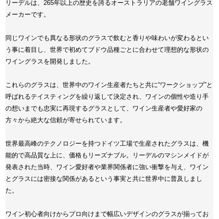
リーデルは、265年以上の歴史を誇るオーストラリアの老舗ワイングラス
メーカーです。
同じワインでも異なる形状のグラスで飲むと香りや味わいが変わるとい
う事に着目し、世界で初めてブドウ品種ごとに合わせて理想的な形状の
ワイングラスを開発しました。
これらのグラスは、世界中のワイン生産者たちと共に“ワークショップ”と
呼ばれるテイスティングを繰り返して決定され、ワインの個性や造り手
の想いまでも忠実に再現するグラスとして、ワイン生産者や愛好家の
方々から絶大な信頼が寄せられています。
世界最高峰のテクノロジーを持つドイツ工場で生産されたグラスは、機
能的で高品質な上に、価格もリーズナブル。リーデルのマシンメイドが
発表された当時、ワイン愛好者や業界関係者に強い衝撃を与え、ワイン
とグラスには密接な関係があるという事実と共に世界中に普及しまし
た。
ワイン初心者向けからプロ向けまで幅広いデザインのグラスが揃ってお