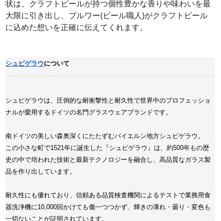
状は、クラフトビールが持つ個性豊かな香りや味わいを最
大限に引き出し、ブルワー(ビール職人)がクラフトビール
に込めた想いを正確に伝えてくれます。
シュピゲラウ
について
シュピゲラウは、圧倒的な耐衝撃性と耐久性で世界中のプロフェッショ
ナルが愛用するドイツの名門グラスウェアブランドです。
南ドイツの美しい森奥深くにたたずむバイエルン地方シュピゲラウ。
この小さな町で1521年に誕生した『シュピゲラウ』は、約500年もの歴
史の中で培われた技術と最新テクノロジーを融合し、高品質なガラス製
品を作り出しています。
耐久性にも優れており、信頼ある品質検査機関によるテストで業務用食
器洗浄機に10,000回かけても傷一つつかず、輝きの薄れ・曇り・変色も
一切ないことが証明されています。