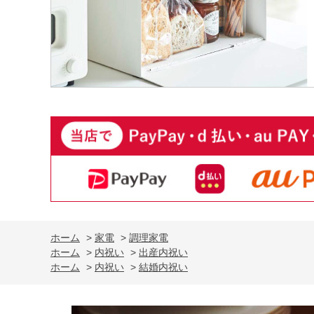
ホーム
>
家電
>
調理家電
ホーム
>
内祝い
>
出産内祝い
ホーム
>
内祝い
>
結婚内祝い