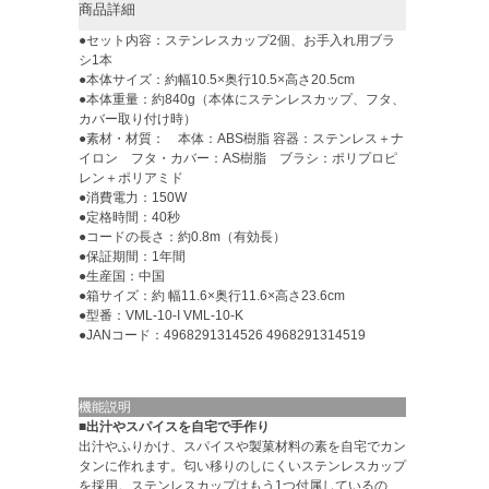
商品詳細
●セット内容：ステンレスカップ2個、お手入れ用ブラ
シ1本
●本体サイズ：約幅10.5×奥行10.5×高さ20.5cm
●本体重量：約840g（本体にステンレスカップ、フタ、
カバー取り付け時）
●素材・材質： 本体：ABS樹脂 容器：ステンレス＋ナ
イロン フタ・カバー：AS樹脂 ブラシ：ポリプロピ
レン＋ポリアミド
●消費電力：150W
●定格時間：40秒
●コードの長さ：約0.8m（有効長）
●保証期間：1年間
●生産国：中国
●箱サイズ：約 幅11.6×奥行11.6×高さ23.6cm
●型番：VML-10-I VML-10-K
●JANコード：4968291314526 4968291314519
機能説明
■出汁やスパイスを自宅で手作り
出汁やふりかけ、スパイスや製菓材料の素を自宅でカン
タンに作れます。匂い移りのしにくいステンレスカップ
を採用。ステンレスカップはもう1つ付属しているの