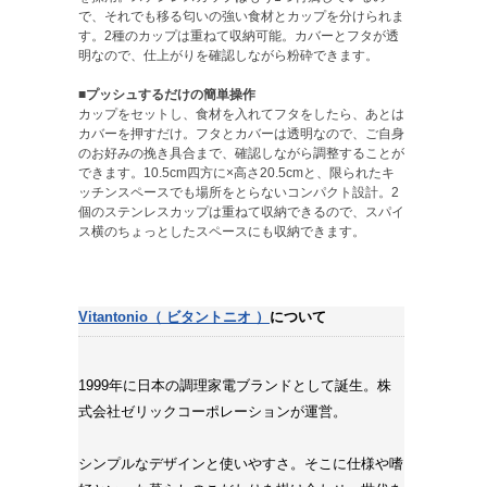
で、それでも移る匂いの強い食材とカップを分けられま
す。2種のカップは重ねて収納可能。カバーとフタが透
明なので、仕上がりを確認しながら粉砕できます。
■プッシュするだけの簡単操作
カップをセットし、食材を入れてフタをしたら、あとは
カバーを押すだけ。フタとカバーは透明なので、ご自身
のお好みの挽き具合まで、確認しながら調整することが
できます。10.5cm四方に×高さ20.5cmと、限られたキ
ッチンスペースでも場所をとらないコンパクト設計。2
個のステンレスカップは重ねて収納できるので、スパイ
ス横のちょっとしたスペースにも収納できます。
Vitantonio（ ビタントニオ ）
について
1999年に日本の調理家電ブランドとして誕生。株
式会社ゼリックコーポレーションが運営。
シンプルなデザインと使いやすさ。そこに仕様や嗜