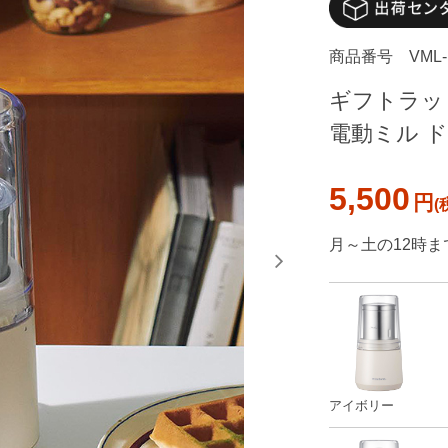
商品番号
VML-
ギフトラッピン
電動ミル ド
5,500
円
月～土の12時ま
アイボリー