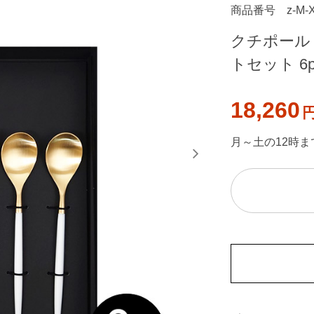
商品番号
z-M-
クチポール
トセット 6p
18,260
月～土の12時ま