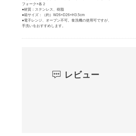
フォーク×各２
●材質：ステンレス、樹脂
●箱サイズ：（約）W26×D26×H3.5cm
●電子レンジ、オーブン不可。食洗機の使用可ですが、
手洗いをおすすめします。
レビュー