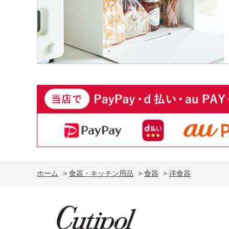
ホーム
>
食器・キッチン用品
>
食器
>
洋食器