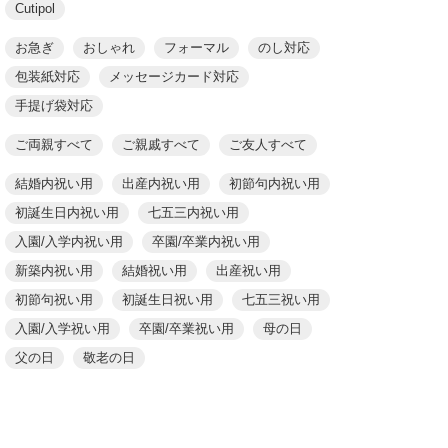
Cutipol
お急ぎ
おしゃれ
フォーマル
のし対応
包装紙対応
メッセージカード対応
手提げ袋対応
ご両親すべて
ご親戚すべて
ご友人すべて
結婚内祝い用
出産内祝い用
初節句内祝い用
初誕生日内祝い用
七五三内祝い用
入園/入学内祝い用
卒園/卒業内祝い用
新築内祝い用
結婚祝い用
出産祝い用
初節句祝い用
初誕生日祝い用
七五三祝い用
入園/入学祝い用
卒園/卒業祝い用
母の日
父の日
敬老の日