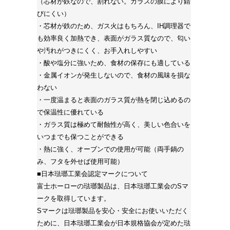
（芯材が鉄なので、割れない。ガラスの膜により錆
びにくい）
・芯材が鉄のため、ガス火はもちろん、IH調理器で
も効率良く加熱でき、表面がガラス質なので、匂い
や汚れがつきにくく、お手入れしやすい
・酸や塩分に強いため、食材の保存にも適している
・金属イオンが発生しないので、食材の風味を損な
わない
・一度温まると表面のガラス質が熱を閉じ込めるの
で保温性に優れている
・ガラス質は極めて耐蝕性が高く、美しい色合いを
いつまでも保つことができる
・熱に強く、オーブンでの使用が可能（両手鍋の
み、フタを外せば使用可能）
■日本琺瑯工業会認定マークについて
富士ホーローの琺瑯製品は、日本琺瑯工業会のSマ
ークを取得しています。
Sマークは琺瑯製品を安心・安全にお使いいただく
ために、日本琺瑯工業会が日本規格協会が定めた琺