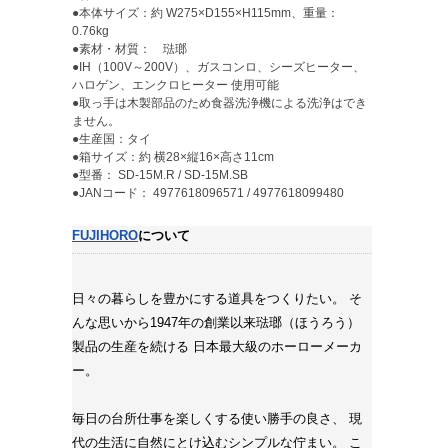
●本体サイズ：約 W275×D155×H115mm、重量：
0.76kg
●素材・材質： 琺瑯
●IH（100V～200V）、ガスコンロ、シーズヒーター、
ハロゲン、エンクロヒーター 使用可能
●取っ手は木製部品のため食器洗浄機による洗浄はでき
ません。
●生産国：タイ
●箱サイズ：約 横28×縦16×高さ11cm
●型番： SD-15M.R / SD-15M.SB
●JANコード： 4977618096571 / 4977618099480
FUJIHORO
について
日々の暮らしを豊かにする道具をつくりたい。 そ
んな思いから1947年の創業以来琺瑯（ほうろう）
製品の生産を続ける 日本最大級のホーローメーカ
ー。
毎日の台所仕事を楽しくする使い勝手の良さ、 現
代の生活に自然にとけ込むシンプルな佇まい。 こ