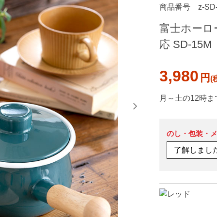
商品番号
z-SD
富士ホーロー
応 SD-15M
3,980
円
月～土の12時ま
のし・包装・