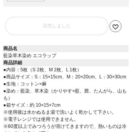
完売しました
商品名
藍染草木染め エコラップ
商品詳細
●内容：5枚（S 2枚、M 2枚、L 1枚）
●商品サイズ：S：15×15cm、M：20×20cm、L：30×30cm
●生地：コットン×麻
●染め：藍染、草木染（かりやす×藍、茜、たんがら、山も
も）
●箱サイズ：約 10×15×7cm
※使用後は水かぬるま湯で洗いよく乾かして下さい。
※電子レンジでは使用できません。
※60度以上でみつろうが溶けてきますので、熱いものは冷