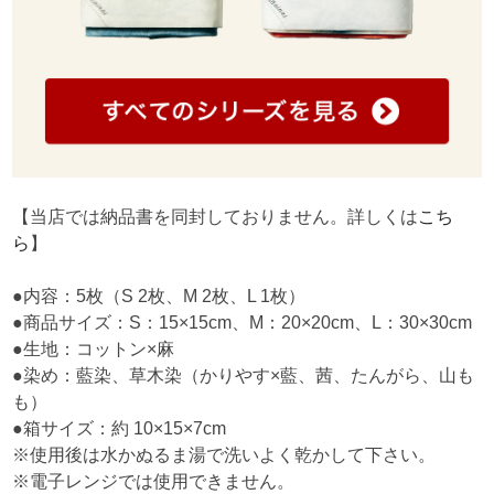
【当店では納品書を同封しておりません。詳しくは
こち
ら
】
●内容：5枚（S 2枚、M 2枚、L 1枚）
●商品サイズ：S：15×15cm、M：20×20cm、L：30×30cm
●生地：コットン×麻
●染め：藍染、草木染（かりやす×藍、茜、たんがら、山も
も）
●箱サイズ：約 10×15×7cm
※使用後は水かぬるま湯で洗いよく乾かして下さい。
※電子レンジでは使用できません。