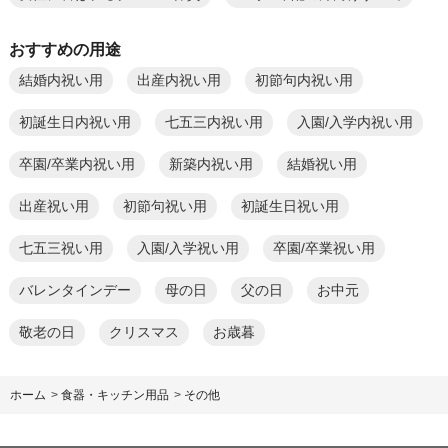
おすすめの用途
結婚内祝い用
出産内祝い用
初節句内祝い用
初誕生日内祝い用
七五三内祝い用
入園/入学内祝い用
卒園/卒業内祝い用
新築内祝い用
結婚祝い用
出産祝い用
初節句祝い用
初誕生日祝い用
七五三祝い用
入園/入学祝い用
卒園/卒業祝い用
バレンタインデー
母の日
父の日
お中元
敬老の日
クリスマス
お歳暮
ホーム
>
食器・キッチン用品
>
その他