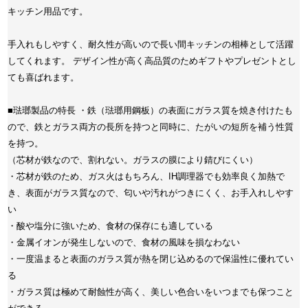
キッチン用品です。
手入れもしやすく、耐久性が高いので長い間キッチンの相棒として活躍
してくれます。 デザイン性が高く高品質のためギフトやプレゼントとし
ても喜ばれます。
■琺瑯製品の特長 ・鉄（琺瑯用鋼板）の表面にガラス質を焼き付けたも
ので、鉄とガラス両方の長所を持つと同時に、たがいの短所を補う性質
を持つ。
（芯材が鉄なので、割れない。ガラスの膜により錆びにくい）
・芯材が鉄のため、ガス火はもちろん、IH調理器でも効率良く加熱で
き、表面がガラス質なので、匂いや汚れがつきにくく、お手入れしやす
い
・酸や塩分に強いため、食材の保存にも適している
・金属イオンが発生しないので、食材の風味を損なわない
・一度温まると表面のガラス質が熱を閉じ込めるので保温性に優れてい
る
・ガラス質は極めて耐蝕性が高く、美しい色合いをいつまでも保つこと