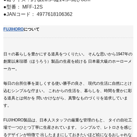
●型番： MFF-12S
●JANコード： 4977618106362
FUJIHORO
について
日々の暮らしを豊かにする道具をつくりたい。 そんな思いから1947年の
創業以来琺瑯（ほうろう）製品の生産を続ける 日本最大級のホーローメ
ーカー。
毎日の台所仕事を楽しくする使い勝手の良さ、 現代の生活に自然にとけ
込むシンプルな佇まい。 これからの生活を、暮らしを、時間を豊かに彩
る道具とは何かを 問いかけながら、真摯なものづくりを追求していま
す。
FUJIHORO製品は、日本人スタッフの厳重な管理のもと、 タイの自社工
場で一つひとつ丁寧に生産されています。 シンプルで、レトロさを感じ
るデザインが特徴で 出したままにしておきたいほど絵になるおしゃれな