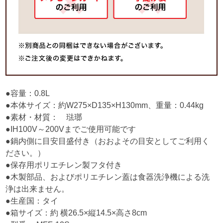
●容量：0.8L
●本体サイズ：約W275×D135×H130mm、重量：0.44kg
●素材・材質： 琺瑯
●IH100V～200Vまでご使用可能です
●鍋内側に目安目盛付き（おおよその目安としてご利用く
ださい。）
●保存用ポリエチレン製フタ付き
●木製部品、およびポリエチレン蓋は食器洗浄機による洗
浄は出来ません。
●生産国：タイ
●箱サイズ：約 横26.5×縦14.5×高さ8cm