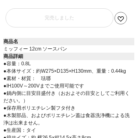
完売しました
商品名
ミッフィー 12cm ソースパン
商品詳細
●容量：0.8L
●本体サイズ：約W275×D135×H130mm、重量：0.44kg
●素材・材質： 琺瑯
●IH100V～200Vまでご使用可能です
●鍋内側に目安目盛付き（おおよその目安としてご利用く
ださい。）
●保存用ポリエチレン製フタ付き
●木製部品、およびポリエチレン蓋は食器洗浄機による洗
浄は出来ません。
●生産国：タイ
●箱サイズ：約 横26.5×縦14.5×高さ8cm