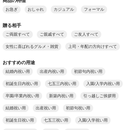
商品の特徴
お急ぎ
おしゃれ
カジュアル
フォーマル
贈る相手
ご両親すべて
ご親戚すべて
ご友人すべて
女性に喜ばれるグルメ・雑貨
上司・年配の方向けすべて
おすすめの用途
結婚内祝い用
出産内祝い用
初節句内祝い用
初誕生日内祝い用
七五三内祝い用
入園/入学内祝い用
卒園/卒業内祝い用
新築内祝い用
引っ越しご挨拶用
結婚祝い用
出産祝い用
初節句祝い用
初誕生日祝い用
七五三祝い用
入園/入学祝い用