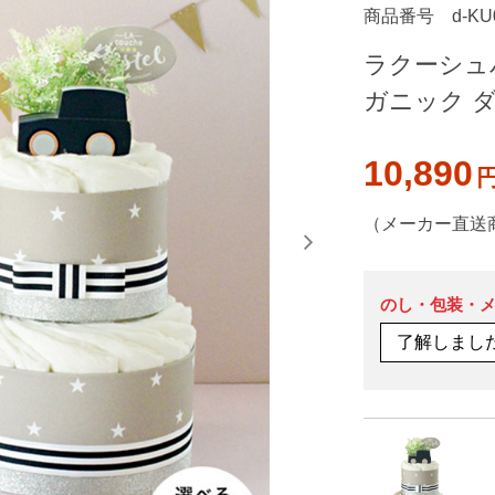
商品番号
d-KU
ラクーシュパス
ガニック 
10,890
（メーカー直送
のし・包装・