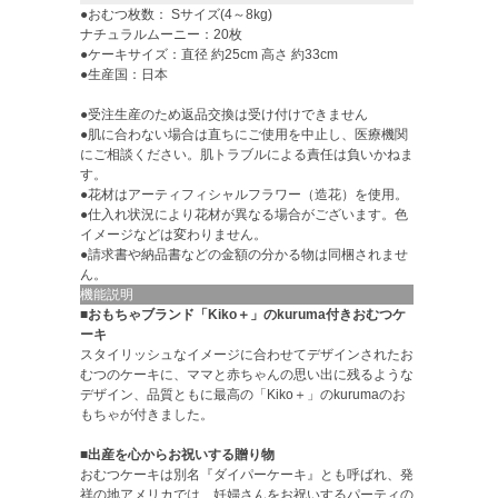
●おむつ枚数： Sサイズ(4～8kg)
ナチュラルムーニー：20枚
●ケーキサイズ：直径 約25cm 高さ 約33cm
●生産国：日本
●受注生産のため返品交換は受け付けできません
●肌に合わない場合は直ちにご使用を中止し、医療機関
にご相談ください。肌トラブルによる責任は負いかねま
す。
●花材はアーティフィシャルフラワー（造花）を使用。
●仕入れ状況により花材が異なる場合がございます。色
イメージなどは変わりません。
●請求書や納品書などの金額の分かる物は同梱されませ
ん。
機能説明
■おもちゃブランド「Kiko＋」のkuruma付きおむつケ
ーキ
スタイリッシュなイメージに合わせてデザインされたお
むつのケーキに、ママと赤ちゃんの思い出に残るような
デザイン、品質ともに最高の「Kiko＋」のkurumaのお
もちゃが付きました。
■出産を心からお祝いする贈り物
おむつケーキは別名『ダイパーケーキ』とも呼ばれ、発
祥の地アメリカでは、妊婦さんをお祝いするパーティの