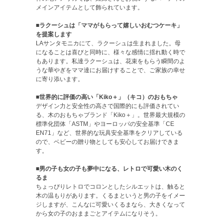
メインアイテムとして飾られています。
■ラクーシュは「ママがもらって嬉しいおむつケーキ」
を提案します
LAサンタモニカにて、ラクーシュは生まれました。母
になることは喜びと同時に、様々な感情に揺れ動く時で
もあります。私達ラクーシュは、花束をもらう瞬間のよ
うな華やぎをママ達にお届けすることで、ご家族の幸せ
に寄り添います。
■世界的に評価の高い「Kiko＋」（キコ）のおもちゃ
デザイン力と安全性の高さで国際的にも評価されてい
る、木のおもちゃブランド「Kiko＋」。世界最大規模の
標準化団体「ASTM」やヨーロッパの安全基準「CE
EN71」など、世界的な玩具安全基準をクリアしている
ので、ベビーの贈り物としても安心してお届けできま
す。
■男の子も女の子も夢中になる、レトロで可愛い木のく
るま
ちょっぴりレトロでコロンとしたシルエットは、触ると
木の温もりがあります。くるまというと男の子をイメー
ジしますが、こんなに可愛いくるまなら、大きくなって
から女の子のおままごとアイテムになりそう。