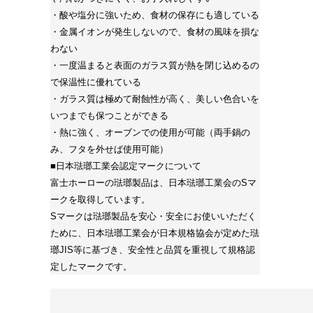
・酸や塩分に強いため、食材の保存にも適している
・金属イオンが発生しないので、食材の風味を損な
わない
・一度温まると表面のガラス質が熱を閉じ込めるの
で保温性に優れている
・ガラス質は極めて耐蝕性が高く、美しい色合いを
いつまでも保つことができる
・熱に強く、オーブンでの使用が可能（両手鍋の
み、フタを外せば使用可能）
■日本琺瑯工業会認定マークについて
富士ホーローの琺瑯製品は、日本琺瑯工業会のSマ
ークを取得しています。
Sマークは琺瑯製品を安心・安全にお使いいただく
ために、日本琺瑯工業会が日本規格協会が定めた琺
瑯JIS等に基づき、安全性と品質を重視して規格認
定したマークです。