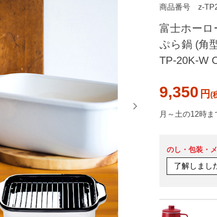
商品番号
z-TP
富士ホーロ
ぷら鍋 (角型
TP-20K-W 
9,350
円
月～土の12時ま
のし・包装・