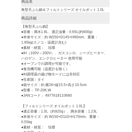
商品名
角型天ぷら鍋＆フィルトシリーズ オイルポット 1.0L
商品詳細
【角型天ぷら鍋】
●容量：満水1.8L、適正油量：0.65L(約600g)
●本体サイズ：約 W250×D145×H90mm、重量：
1.95kg(スノコ・温度計含む)
●素材・材質： 琺瑯
●IH（100V～200V）、ガスコンロ、シーズヒーター、
ハロゲン、エンクロヒーター 使用可能
●オーブンでの調理が可能です。
●食洗機可能（温度計を除く）
●IH調理器の揚げ物モードには非対応
●生産国：タイ
●箱サイズ：約 横26×縦15.5×高さ10.5cm
●型番： TP-20K.W
●JANコード： 4977618110680
【フィルトシリーズ オイルポット 1.0L】
●適正容量：1.0L（約920g）、満水容量：1.23L
●本体サイズ：約 W150×D110×H170mm、重量：
0.55kg
●素材・材質： 琺瑯