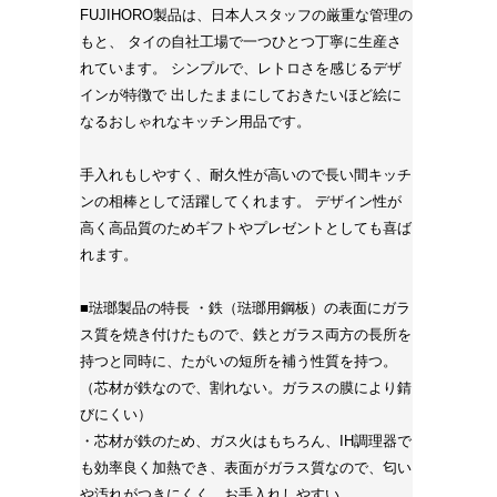
FUJIHORO製品は、日本人スタッフの厳重な管理の
もと、 タイの自社工場で一つひとつ丁寧に生産さ
れています。 シンプルで、レトロさを感じるデザ
インが特徴で 出したままにしておきたいほど絵に
なるおしゃれなキッチン用品です。
手入れもしやすく、耐久性が高いので長い間キッチ
ンの相棒として活躍してくれます。 デザイン性が
高く高品質のためギフトやプレゼントとしても喜ば
れます。
■琺瑯製品の特長 ・鉄（琺瑯用鋼板）の表面にガラ
ス質を焼き付けたもので、鉄とガラス両方の長所を
持つと同時に、たがいの短所を補う性質を持つ。
（芯材が鉄なので、割れない。ガラスの膜により錆
びにくい）
・芯材が鉄のため、ガス火はもちろん、IH調理器で
も効率良く加熱でき、表面がガラス質なので、匂い
や汚れがつきにくく、お手入れしやすい