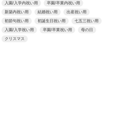
入園/入学内祝い用
卒園/卒業内祝い用
新築内祝い用
結婚祝い用
出産祝い用
初節句祝い用
初誕生日祝い用
七五三祝い用
入園/入学祝い用
卒園/卒業祝い用
母の日
クリスマス