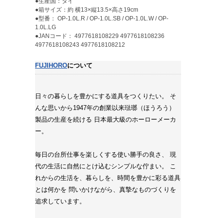
●生産国：タイ
●箱サイズ：約 横13×縦13.5×高さ19cm
●型番： OP-1.0L.R / OP-1.0L.SB / OP-1.0L.W / OP-
1.0L.LG
●JANコード： 4977618108229 4977618108236
4977618108243 4977618108212
FUJIHORO
について
日々の暮らしを豊かにする道具をつくりたい。 そ
んな思いから1947年の創業以来琺瑯（ほうろう）
製品の生産を続ける 日本最大級のホーローメーカ
ー。
毎日の台所仕事を楽しくする使い勝手の良さ、 現
代の生活に自然にとけ込むシンプルな佇まい。 こ
れからの生活を、暮らしを、時間を豊かに彩る道具
とは何かを 問いかけながら、真摯なものづくりを
追求しています。