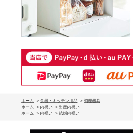
ホーム
>
食器・キッチン用品
>
調理器具
ホーム
>
内祝い
>
出産内祝い
ホーム
>
内祝い
>
結婚内祝い