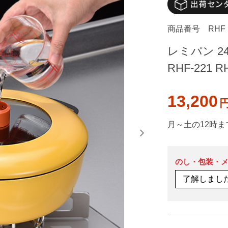
商品番号
RHF
レミパン 2
RHF-221 
13,200
月～土の12時ま
のし・包装・