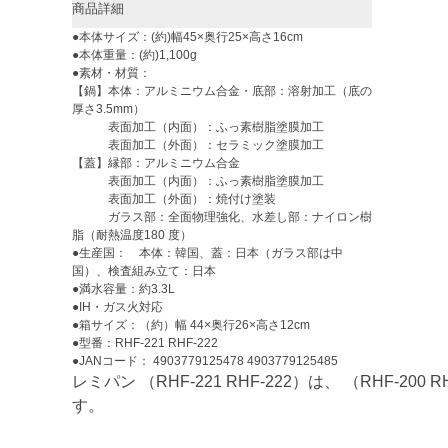
商品詳細
●本体サイズ：(約)幅45×奥行25×高さ16cm
●本体重量：(約)1,100g
●素材・材質：
【鍋】本体：アルミニウム合金・底部：溶射加工（底の
厚さ3.5mm）
表面加工（内面）：ふっ素樹脂塗膜加工
表面加工（外面）：セラミック塗膜加工
【蓋】縁部：アルミニウム合金
表面加工（内面）：ふっ素樹脂塗膜加工
表面加工（外面）：焼付け塗装
ガラス部：全面物理強化、水差し部：ナイロン樹
脂（耐熱温度180 度）
●生産国： 本体：韓国、蓋：日本（ガラス部は中
国）、検査組み立て：日本
●満水容量：約3.3L
●IH・ガス火対応
●箱サイズ：（約）幅 44×奥行26×高さ12cm
●型番：RHF-221 RHF-222
●JANコード： 4903779125478 4903779125485
レミパン （RHF-221 RHF-222）は、 （RHF-20
す。