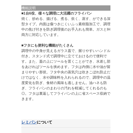
機能説明
■1台6役、様々な調理に大活躍のフライパン
焼く、炒める、揚げる、煮る、炊く、蒸す、ができる深
型タイプ。内面は傷つきにくいふっ素樹脂加工で、調理
中の焦げ付きを防ぎ調理後のお手入れも簡単。ガスとIH
両方に対応しています。
■フタにも便利な機能がたくさん
調理中の中身が見えるガラス蓋で、握りやすいハンドル
付き。スタンド式で調理中に立てておけるので便利で
す。また、蓋の上にツールを置くことができ、水差し部
をあければツールを挟めます。フタは内側に水や油が留
まりやすい形状。フタ中央の蒸気穴は吹きこぼれ防止だ
けではなく、水や調味料を入れられるので、調理中の温
度変化を防ぎ、食材の風味も逃しません。油ハネも防
ぎ、フライパンのまわりの汚れを軽減してくれるのも
◎。フタは裏返してフライパンの上に省スペース収納で
きます。
レミパン
について