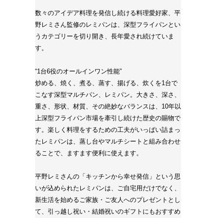
数々のアイデア料理を発信し続ける料理愛好家、平
野レミさん監修のレミパンは、深型フライパンとい
うカテゴリーを切り開き、長年愛され続けていま
す。
“1台6役のオールインワン性能”
炒める、焼く、煮る、蒸す、揚げる、炊くを1台で
こなす深型マルチパン、レミパン。大きさ、深さ、
重さ、形状、材質、その絶妙なバランスは、10年以
上深型フライパン市場を牽引し続けた歴史の賜物で
す。楽しく料理をするための工夫がいっぱい詰まっ
たレミパンは、蒸し台やマルチシートと組み合わせ
ることで、ますます便利に使えます。
平野レミさんの「キッチンから幸せ発信」という思
いが込められたレミパンは、ご自宅用だけでなく、
新生活を始めるご家族・ご友人へのプレゼントとし
て、引っ越し祝い・結婚祝いのギフトにもおすすめ