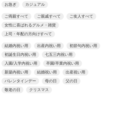
お急ぎ
カジュアル
ご両親すべて
ご親戚すべて
ご友人すべて
女性に喜ばれるグルメ・雑貨
上司・年配の方向けすべて
結婚内祝い用
出産内祝い用
初節句内祝い用
初誕生日内祝い用
七五三内祝い用
入園/入学内祝い用
卒園/卒業内祝い用
新築内祝い用
結婚祝い用
出産祝い用
バレンタインデー
母の日
父の日
敬老の日
クリスマス