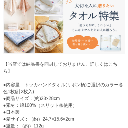
【当店では納品書を同封しておりません。詳しくは
こち
ら
】
●内容量：トッカハンドタオル(リボン柄)ご選択のカラー各
色1枚(計2枚入)
●商品サイズ：(約)28×28cm
●素材：綿100%（スリット糸使用）
●日本製
●箱サイズ：（約）24.7×15.6×2cm
●重量：（約）112g