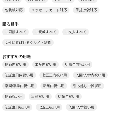
包装紙対応
メッセージカード対応
手提げ袋対応
贈る相手
ご両親すべて
ご親戚すべて
ご友人すべて
女性に喜ばれるグルメ・雑貨
おすすめの用途
結婚内祝い用
出産内祝い用
初節句内祝い用
初誕生日内祝い用
七五三内祝い用
入園/入学内祝い用
卒園/卒業内祝い用
新築内祝い用
引っ越しご挨拶用
結婚祝い用
出産祝い用
初節句祝い用
初誕生日祝い用
七五三祝い用
入園/入学祝い用